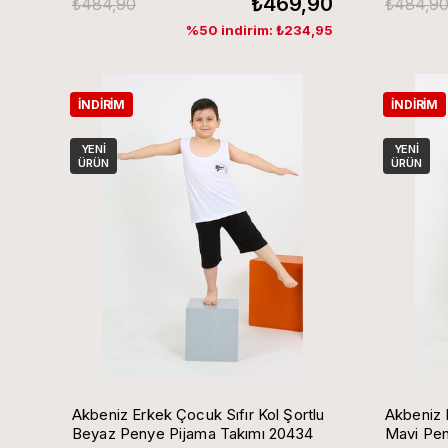
₺469,90
₺484,90
₺484,9
%50 indirim: ₺234,95
İNDIRIM
İNDIRIM
YENI
YENI
ÜRÜN
ÜRÜN
Akbeniz Erkek Çocuk Sıfır Kol Şortlu
Akbeniz 
Beyaz Penye Pijama Takımı 20434
Mavi Pen