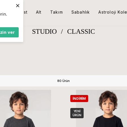
×
Üst
Alt
Takım
Sabahlık
Astroloji Kol
rin.
STUDIO
/
CLASSIC
İzin ver
80 Ürün
İNDIRIM
YENI
ÜRÜN