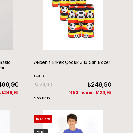
Basic
Akbeniz Erkek Çocuk 3'lü Sarı Boxer
mı
C003
499,90
₺249,90
₺274,90
: ₺249,95
%50 indirim: ₺124,95
Son ürün
İNDIRIM
YENI