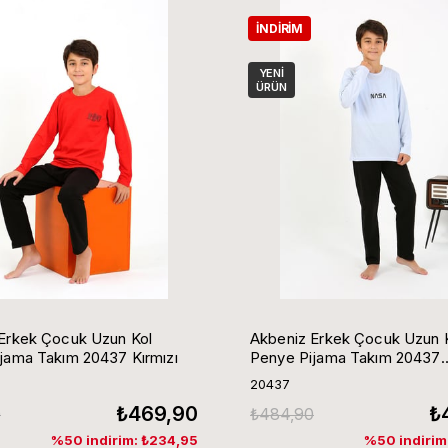
İNDIRIM
YENI
ÜRÜN
Erkek Çocuk Uzun Kol
Akbeniz Erkek Çocuk Uzun 
jama Takım 20437 Kırmızı
Penye Pijama Takım 20437
BuzMavisi
20437
₺469,90
₺
0
₺484,90
%50 indirim: ₺234,95
%50 indirim