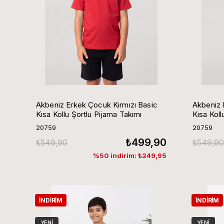
Akbeniz Erkek Çocuk Kırmızı Basic
Akbeniz 
Kısa Kollu Şortlu Pijama Takımı
Kısa Koll
20759
20759
₺499,90
₺549,90
₺549,90
%50 indirim: ₺249,95
İNDIRIM
İNDIRIM
YENI
YENI