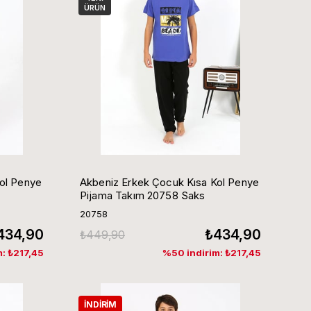
ÜRÜN
ol Penye
Akbeniz Erkek Çocuk Kısa Kol Penye
Pijama Takım 20758 Saks
20758
434,90
₺434,90
₺449,90
: ₺217,45
%50 indirim: ₺217,45
İNDIRIM