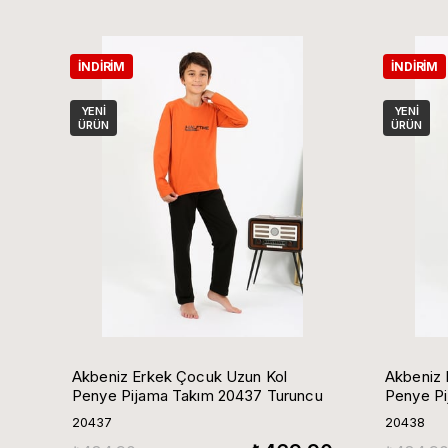
İNDIRIM
İNDIRIM
YENI
YENI
ÜRÜN
ÜRÜN
Akbeniz Erkek Çocuk Uzun Kol
Akbeniz 
Penye Pijama Takım 20437 Turuncu
Penye Pi
20437
20438