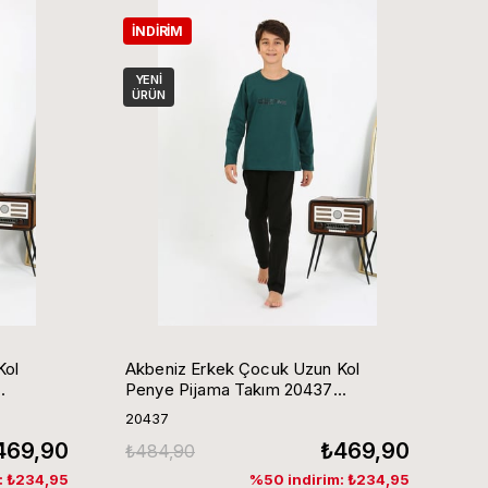
İNDIRIM
YENI
ÜRÜN
Kol
Akbeniz Erkek Çocuk Uzun Kol
Penye Pijama Takım 20437
ZümrütYeşili
20437
469,90
₺469,90
₺484,90
: ₺234,95
%50 indirim: ₺234,95