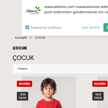
www.akbeniz.com masaüstünüze web
push bildirimleri göndermesine izin ve
İzin verme
Powered by SendPulse
Anasayfa
ÇOCUK
ÇOCUK
ÇOCUK
Filtreler
İNDIRIM
İNDIRIM
YENI
YENI
ÜRÜN
ÜRÜN