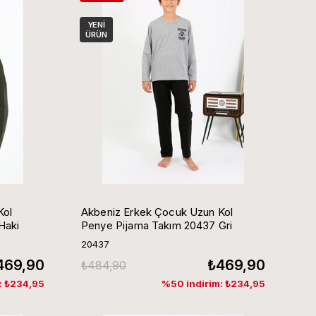
YENI
ÜRÜN
Kol
Akbeniz Erkek Çocuk Uzun Kol
Haki
Penye Pijama Takım 20437 Gri
20437
469,90
₺469,90
₺484,90
: ₺234,95
%50 indirim: ₺234,95