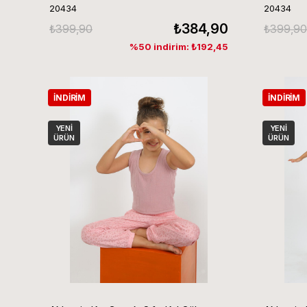
20434
20434
₺384,90
₺399,90
₺399,90
%50 indirim: ₺192,45
İNDIRIM
İNDIRIM
YENI
YENI
ÜRÜN
ÜRÜN