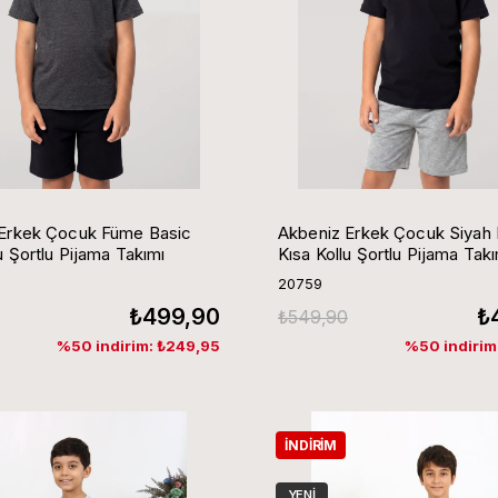
Erkek Çocuk Füme Basic
Akbeniz Erkek Çocuk Siyah 
u Şortlu Pijama Takımı
Kısa Kollu Şortlu Pijama Takı
20759
₺499,90
₺
₺549,90
%50 indirim: ₺249,95
%50 indirim
İNDIRIM
YENI