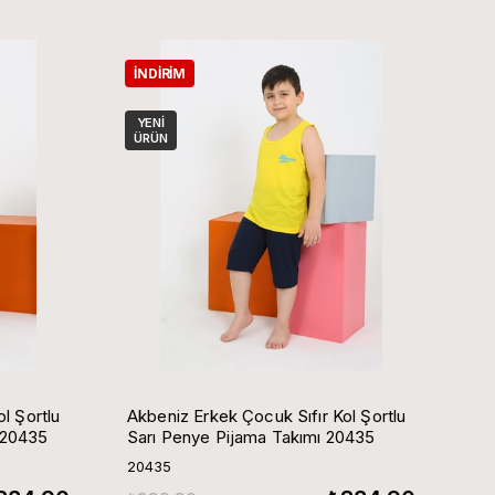
İNDIRIM
YENI
ÜRÜN
l Şortlu
Akbeniz Erkek Çocuk Sıfır Kol Şortlu
 20435
Sarı Penye Pijama Takımı 20435
20435