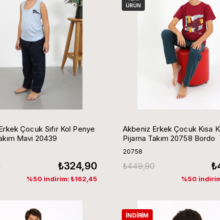
ÜRÜN
Erkek Çocuk Sıfır Kol Penye
Akbeniz Erkek Çocuk Kısa K
akım Mavi 20439
Pijama Takım 20758 Bordo
20758
₺324,90
₺
0
₺449,90
%50 indirim: ₺162,45
%50 indirim
İNDIRIM