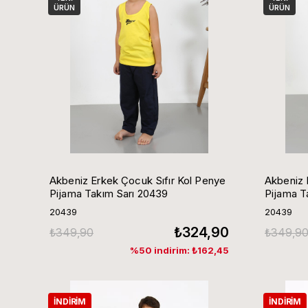
ÜRÜN
ÜRÜN
Akbeniz Erkek Çocuk Sıfır Kol Penye
Akbeniz 
Pijama Takım Sarı 20439
Pijama T
20439
20439
₺324,90
₺349,90
₺349,9
%50 indirim: ₺162,45
İNDIRIM
İNDIRIM