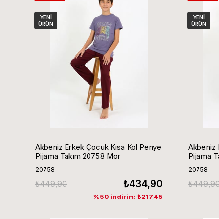
YENI
YENI
ÜRÜN
ÜRÜN
Akbeniz Erkek Çocuk Kısa Kol Penye
Akbeniz 
Pijama Takım 20758 Mor
Pijama T
20758
20758
₺434,90
₺449,90
₺449,9
%50 indirim: ₺217,45