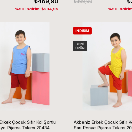
₺469,90
₺
0
₺399,90
%50 indirim: ₺234,95
%50 indirim
İNDIRIM
YENI
ÜRÜN
Erkek Çocuk Sıfır Kol Şortlu
Akbeniz Erkek Çocuk Sıfır Ko
ye Pijama Takımı 20434
Sarı Penye Pijama Takımı 2