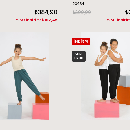
20434
₺384,90
₺
₺399,90
%50 indirim: ₺192,45
%50 indirim
İNDIRIM
YENI
ÜRÜN