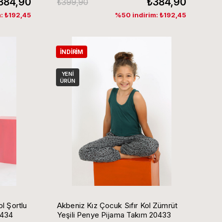
384,90
₺384,90
₺399,90
: ₺192,45
%50 indirim: ₺192,45
İNDIRIM
YENI
ÜRÜN
l Şortlu
Akbeniz Kız Çocuk Sıfır Kol Zümrüt
0434
Yeşili Penye Pijama Takım 20433