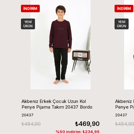
İNDIRIM
İNDIRIM
YENI
YENI
ÜRÜN
ÜRÜN
Akbeniz Erkek Çocuk Uzun Kol
Akbeniz 
Penye Pijama Takım 20437 Bordo
Penye Pi
20437
20437
₺469,90
₺484,90
₺484,9
%50 indirim: ₺234,95