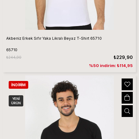
Akbeniz Erkek Sıfır Yaka Likralı Beyaz T-Shirt 65710
65710
₺229,90
₺244,90
%50 indirim: ₺114,95
İNDIRIM
YENI
ÜRÜN