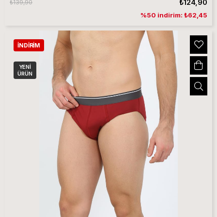
₺124,90
₺139,90
%50 indirim: ₺62,45
İNDIRIM
YENI
ÜRÜN