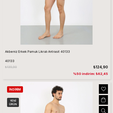
Akbeniz Erkek Pamuk Likralı Antrasit 40133
40133
₺124,90
₺139,90
%50 indirim: ₺62,45
İNDIRIM
YENI
ÜRÜN