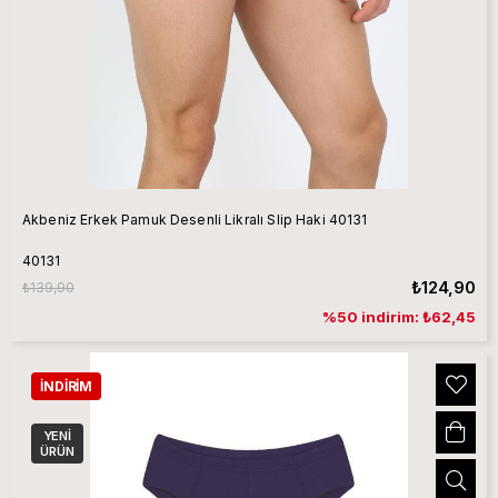
Akbeniz Erkek Pamuk Desenli Likralı Slip Haki 40131
40131
₺124,90
₺139,90
%50 indirim: ₺62,45
İNDIRIM
YENI
ÜRÜN