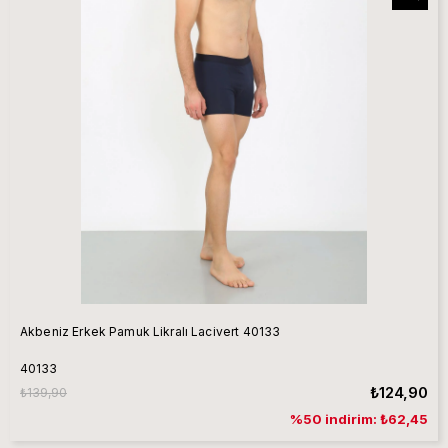
Akbeniz Erkek Pamuk Likralı Lacivert 40133
40133
₺124,90
₺139,90
%50 indirim: ₺62,45