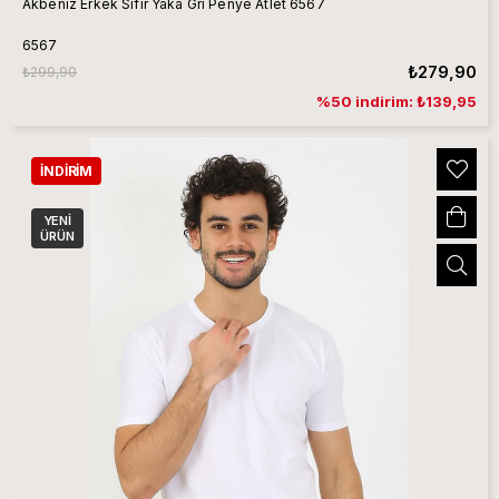
Akbeniz Erkek Sıfır Yaka Gri Penye Atlet 6567
6567
₺279,90
₺299,90
%50 indirim: ₺139,95
İNDIRIM
YENI
ÜRÜN