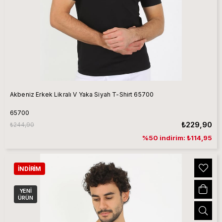
Akbeniz Erkek Likralı V Yaka Siyah T-Shirt 65700
65700
₺229,90
₺244,90
%50 indirim: ₺114,95
İNDIRIM
YENI
ÜRÜN