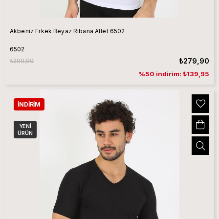
Akbeniz Erkek Beyaz Ribana Atlet 6502
6502
₺279,90
₺299,90
%50 indirim: ₺139,95
İNDIRIM
YENI
ÜRÜN