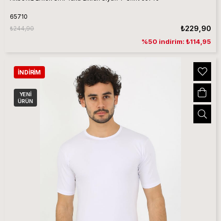
65710
₺229,90
₺244,90
%50 indirim: ₺114,95
İNDIRIM
YENI
ÜRÜN