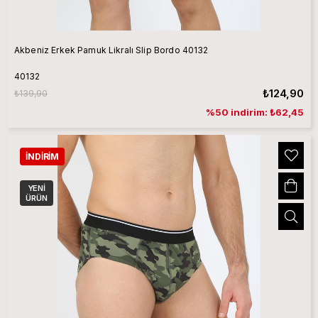
Akbeniz Erkek Pamuk Likralı Slip Bordo 40132
40132
₺124,90
₺139,90
%50 indirim: ₺62,45
İNDIRIM
YENI
ÜRÜN