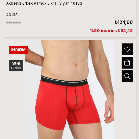
Akbeniz Erkek Pamuk Likralı Siyah 40133
40133
₺124,90
₺139,90
%50 indirim: ₺62,45
İNDIRIM
YENI
ÜRÜN