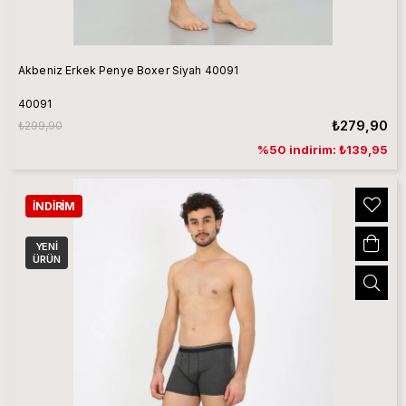
Akbeniz Erkek Penye Boxer Siyah 40091
40091
₺279,90
₺299,90
%50 indirim: ₺139,95
İNDIRIM
YENI
ÜRÜN