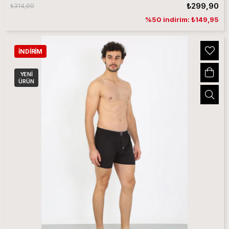
₺299,90
₺314,90
%50 indirim: ₺149,95
İNDIRIM
YENI
ÜRÜN