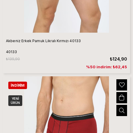
Akbeniz Erkek Pamuk Likralı Kırmızı 40133
40133
₺124,90
₺139,90
%50 indirim: ₺62,45
İNDIRIM
YENI
ÜRÜN