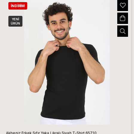
İNDIRIM
YENI
ÜRÜN
Akbeniz Erkek Sıfır Yaka Likralı Siyah T-Shirt 65710