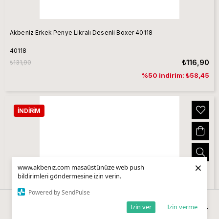
Akbeniz Erkek Penye Likralı Desenli Boxer 40118
40118
₺116,90
₺131,90
%50 indirim: ₺58,45
İNDIRIM
×
www.akbeniz.com masaüstünüze web push
bildirimleri göndermesine izin verin.
Powered by SendPulse
İzin ver
İzin verme
Anasayfa
Sepetim
Favorilerim
Kategoriler