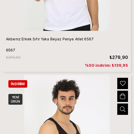
Akbeniz Erkek Sıfır Yaka Beyaz Penye Atlet 6567
6567
₺279,90
₺299,90
%50 indirim: ₺139,95
İNDIRIM
YENI
ÜRÜN