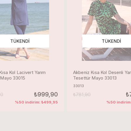
TÜKENDI
TÜKENDI
Kısa Kol Lacivert Yarım
Akbeniz Kısa Kol Desenli Ya
 Mayo 33015
Tesettür Mayo 33013
33013
₺999,90
₺
90
₺781,90
%50 indirim: ₺499,95
%50 indirim