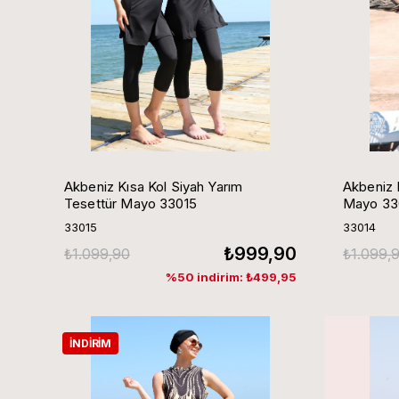
Akbeniz Kısa Kol Siyah Yarım
Akbeniz 
Tesettür Mayo 33015
Mayo 33
33015
33014
₺999,90
₺1.099,90
₺1.099,
%50 indirim: ₺499,95
İNDIRIM