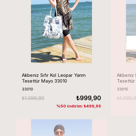
Akbeniz Sıfır Kol Leopar Yarım
Akbeniz 
Tesettür Mayo 33010
Tesettür
33010
33015
₺999,90
₺1.099,90
₺1.099,
%50 indirim: ₺499,95