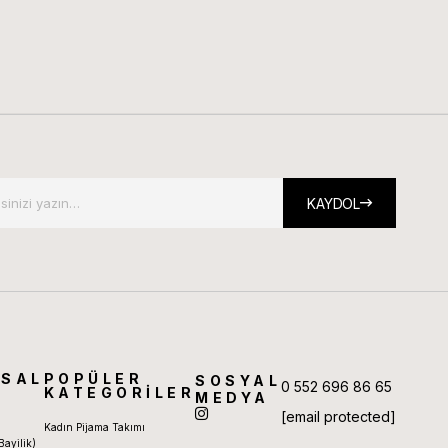
KAYDOL
SAL
POPÜLER
SOSYAL
0 552 696 86 65
KATEGORİLER
MEDYA
[email protected]
Kadın Pijama Takımı
Bayilik)