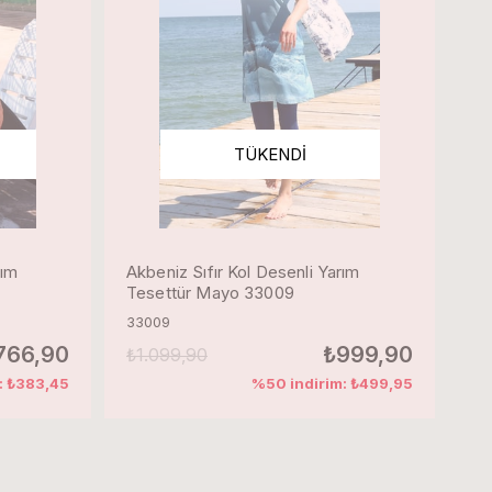
TÜKENDI
rım
Akbeniz Sıfır Kol Desenli Yarım
Tesettür Mayo 33009
33009
766,90
₺999,90
₺1.099,90
: ₺383,45
%50 indirim: ₺499,95