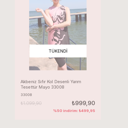
TÜKENDI
Akbeniz Sıfır Kol Desenli Yarım
Tesettür Mayo 33008
33008
₺999,90
₺1.099,90
%50 indirim: ₺499,95