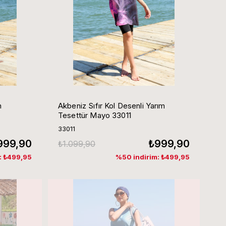
m
Akbeniz Sıfır Kol Desenli Yarım
Tesettür Mayo 33011
33011
999,90
₺999,90
₺1.099,90
: ₺499,95
%50 indirim: ₺499,95