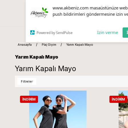
www.akbeniz.com masaüstünüze web
push bildirimleri göndermesine izin ve
İzin verme
Powered by SendPulse
Anasayfa
Plaj Giyim
Yarım Kapalı Mayo
Yarım Kapalı Mayo
Yarım Kapalı Mayo
Filtreler
İNDIRIM
İNDIRIM