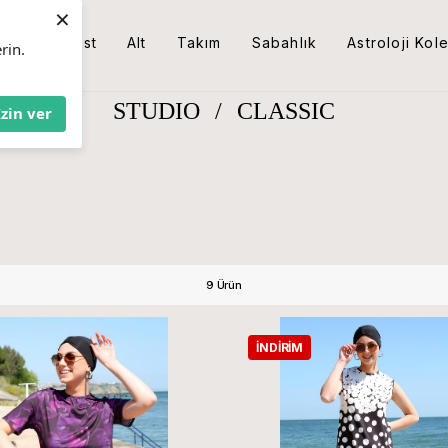
×
Üst
Alt
Takım
Sabahlık
Astroloji Kol
rin.
STUDIO
/
CLASSIC
İzin ver
9 Ürün
İNDIRIM