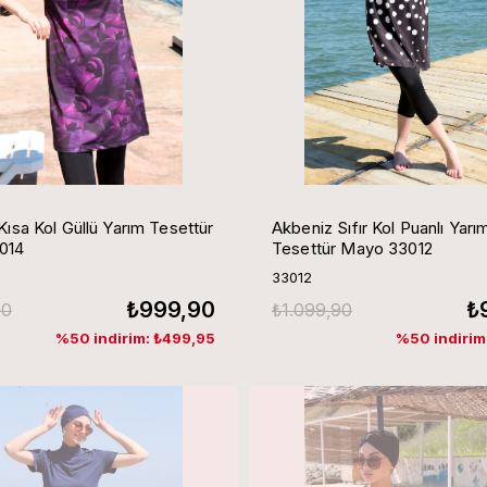
Kısa Kol Güllü Yarım Tesettür
Akbeniz Sıfır Kol Puanlı Yarı
014
Tesettür Mayo 33012
33012
₺999,90
₺
90
₺1.099,90
%50 indirim: ₺499,95
%50 indirim