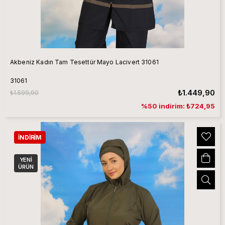
Akbeniz Kadın Tam Tesettür Mayo Lacivert 31061
31061
₺1.449,90
₺1.599,90
%50 indirim: ₺724,95
İNDIRIM
YENI
ÜRÜN