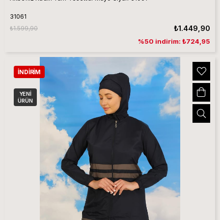
31061
₺1.449,90
₺1.599,90
%50 indirim: ₺724,95
İNDIRIM
YENI
ÜRÜN