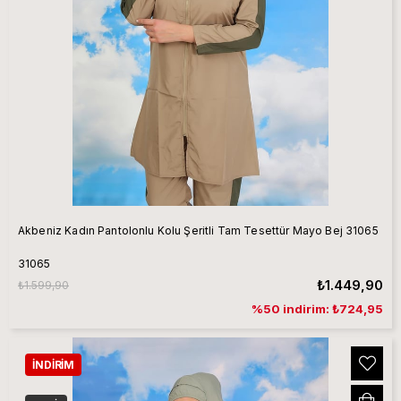
Akbeniz Kadın Pantolonlu Kolu Şeritli Tam Tesettür Mayo Bej 31065
31065
₺1.449,90
₺1.599,90
%50 indirim: ₺724,95
İNDIRIM