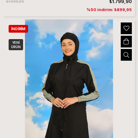
₺1.799,90
₺1.999,90
%50 indirim: ₺899,95
İNDIRIM
YENI
ÜRÜN