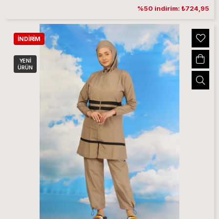
%50 indirim: ₺724,95
İNDIRIM
YENI
ÜRÜN