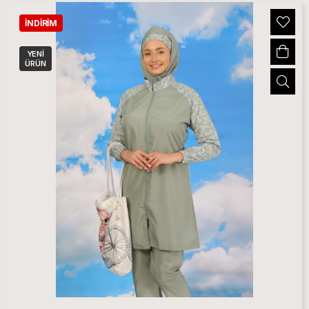
İNDIRIM
YENI
ÜRÜN