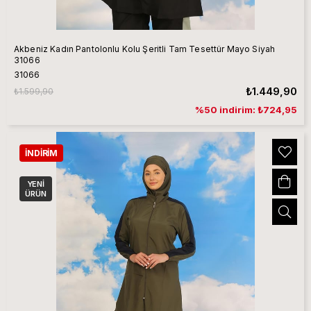
Akbeniz Kadın Pantolonlu Kolu Şeritli Tam Tesettür Mayo Siyah
31066
31066
₺1.449,90
₺1.599,90
%50 indirim: ₺724,95
İNDIRIM
YENI
ÜRÜN