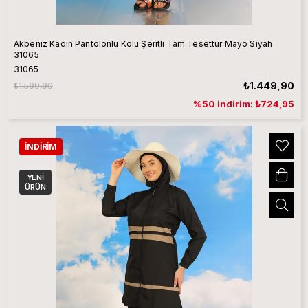
Akbeniz Kadın Pantolonlu Kolu Şeritli Tam Tesettür Mayo Siyah
31065
31065
₺1.449,90
₺1.599,90
%50 indirim: ₺724,95
İNDIRIM
YENI
ÜRÜN