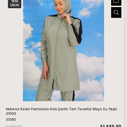
YENI
ÜRÜN
Akbeniz Kadın Pantolonlu Kolu Şeritli Tam Tesettür Mayo Su Yeşili
31065
31065
₺1.449,90
₺1.599,90