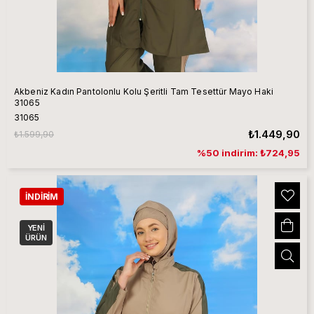
Akbeniz Kadın Pantolonlu Kolu Şeritli Tam Tesettür Mayo Haki
31065
31065
₺1.449,90
₺1.599,90
%50 indirim: ₺724,95
İNDIRIM
YENI
ÜRÜN