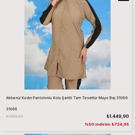
Akbeniz Kadın Pantolonlu Kolu Şeritli Tam Tesettür Mayo Bej 31066
31066
₺1.449,90
₺1.599,90
%50 indirim: ₺724,95