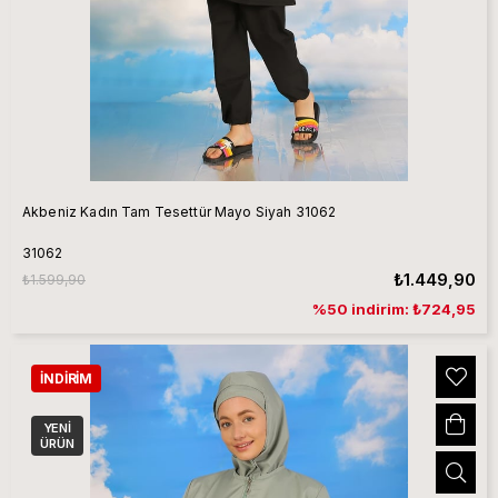
Akbeniz Kadın Tam Tesettür Mayo Siyah 31062
31062
₺1.449,90
₺1.599,90
%50 indirim: ₺724,95
İNDIRIM
YENI
ÜRÜN