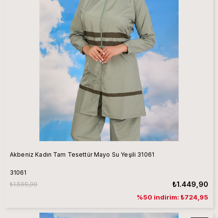
Akbeniz Kadın Tam Tesettür Mayo Su Yeşili 31061
31061
₺1.449,90
₺1.599,90
%50 indirim: ₺724,95