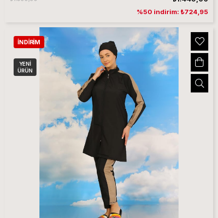
%50 indirim: ₺724,95
İNDIRIM
YENI
ÜRÜN