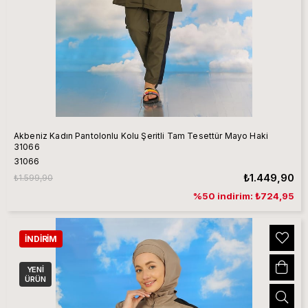
Akbeniz Kadın Pantolonlu Kolu Şeritli Tam Tesettür Mayo Haki
31066
31066
₺1.449,90
₺1.599,90
%50 indirim: ₺724,95
İNDIRIM
YENI
ÜRÜN