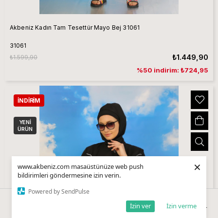
Akbeniz Kadın Tam Tesettür Mayo Bej 31061
31061
₺1.449,90
₺1.599,90
%50 indirim: ₺724,95
İNDIRIM
YENI
ÜRÜN
×
www.akbeniz.com masaüstünüze web push
bildirimleri göndermesine izin verin.
Powered by SendPulse
İzin ver
İzin verme
Anasayfa
Sepetim
Favorilerim
Kategoriler