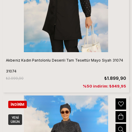
Akbeniz Kadın Pantolonlu Desenli Tam Tesettür Mayo Siyah 31074
31074
₺1.899,90
₺2.099,90
%50 indirim: ₺949,95
İNDIRIM
YENI
ÜRÜN