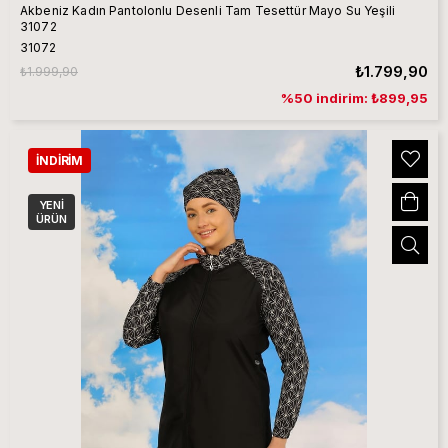
Akbeniz Kadın Pantolonlu Desenli Tam Tesettür Mayo Su Yeşili
31072
31072
₺1.799,90
₺1.999,90
%50 indirim: ₺899,95
İNDIRIM
YENI
ÜRÜN