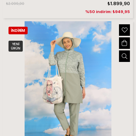
₺1.899,90
₺2.099,90
%50 indirim: ₺949,95
İNDIRIM
YENI
ÜRÜN