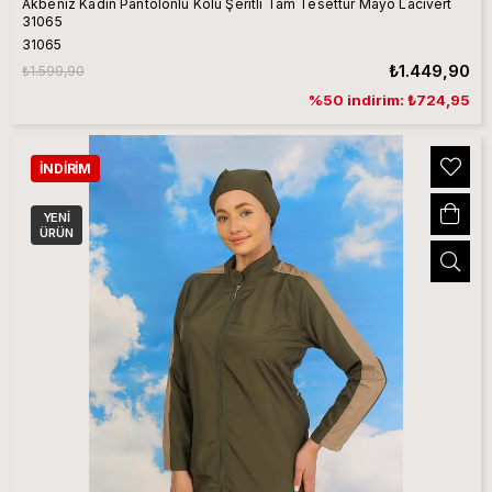
Akbeniz Kadın Pantolonlu Kolu Şeritli Tam Tesettür Mayo Lacivert
31065
31065
₺1.449,90
₺1.599,90
%50 indirim: ₺724,95
İNDIRIM
YENI
ÜRÜN