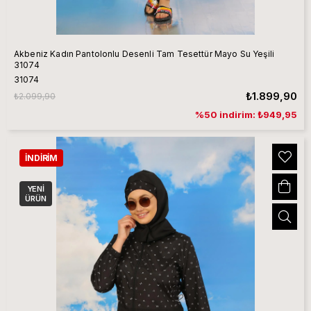
Akbeniz Kadın Pantolonlu Desenli Tam Tesettür Mayo Su Yeşili
31074
31074
₺1.899,90
₺2.099,90
%50 indirim: ₺949,95
İNDIRIM
YENI
ÜRÜN