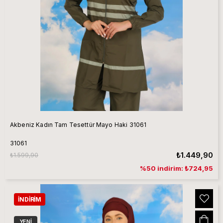
Akbeniz Kadın Tam Tesettür Mayo Haki 31061
31061
₺1.449,90
₺1.599,90
%50 indirim: ₺724,95
İNDIRIM
YENI