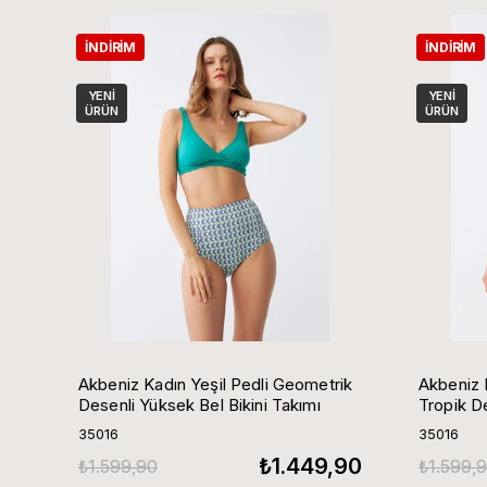
İNDIRIM
İNDIRIM
YENI
YENI
ÜRÜN
ÜRÜN
Akbeniz Kadın Yeşil Pedli Geometrik
Akbeniz 
Desenli Yüksek Bel Bikini Takımı
Tropik De
Takımı
35016
35016
₺1.449,90
₺1.599,90
₺1.599,