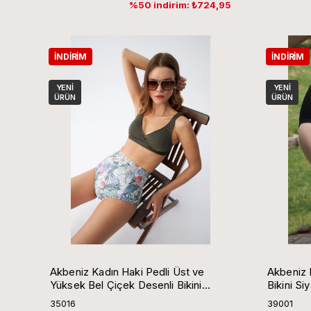
%50 indirim: ₺724,95
İNDIRIM
İNDIRIM
YENI
YENI
ÜRÜN
ÜRÜN
Akbeniz Kadın Haki Pedli Üst ve
Akbeniz 
Yüksek Bel Çiçek Desenli Bikini
Bikini Si
Takımı
35016
39001