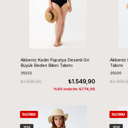
Akbeniz Kadın Papatya Desenli Gri
Akbeniz K
Büyük Beden Bikini Takımı
Takımı
35022
35020
₺1.549,90
₺1.699,90
₺1.499,
%50 indirim: ₺774,95
İNDIRIM
İNDIRIM
YENI
YENI