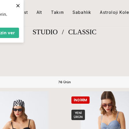
×
Üst
Alt
Takım
Sabahlık
Astroloji Kol
rin.
STUDIO
/
CLASSIC
İzin ver
76 Ürün
İNDIRIM
YENI
ÜRÜN