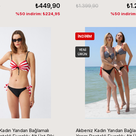
₺449,90
₺1
0
₺1.399,90
%50 indirim: ₺224,95
%50 indirim
İNDIRIM
YENI
ÜRÜN
Kadın Yandan Bağlamalı
Akbeniz Kadın Yandan Bağla