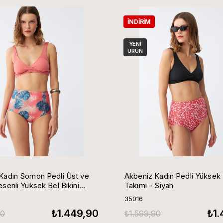
İNDIRIM
YENI
ÜRÜN
Kadın Somon Pedli Üst ve
Akbeniz Kadın Pedli Yüksek B
senli Yüksek Bel Bikini
Takımı - Siyah
35016
₺1.449,90
₺1.
90
₺1.599,90