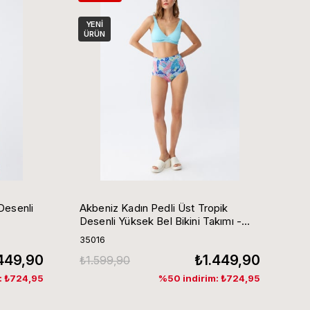
YENI
ÜRÜN
Akbeniz Kadın Pedli Üst Tropik
Desenli Yüksek Bel Bikini Takımı -
Buz Mavisi
35016
449,90
₺1.449,90
₺1.599,90
: ₺724,95
%50 indirim: ₺724,95