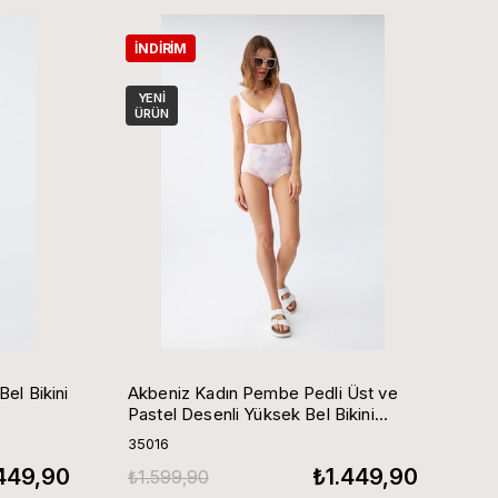
İNDIRIM
YENI
ÜRÜN
el Bikini
Akbeniz Kadın Pembe Pedli Üst ve
Pastel Desenli Yüksek Bel Bikini
Takımı
35016
449,90
₺1.449,90
₺1.599,90