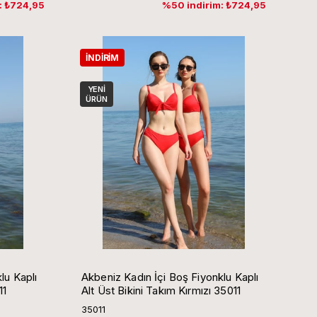
: ₺724,95
%50 indirim: ₺724,95
İNDIRIM
YENI
ÜRÜN
lu Kaplı
Akbeniz Kadın İçi Boş Fiyonklu Kaplı
11
Alt Üst Bikini Takım Kırmızı 35011
35011