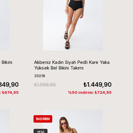
Bikini
Akbeniz Kadın Siyah Pedli Kare Yaka
Yüksek Bel Bikini Takımı
35018
.349,90
₺1.449,90
₺1.599,90
: ₺674,95
%50 indirim: ₺724,95
İNDIRIM
YENI