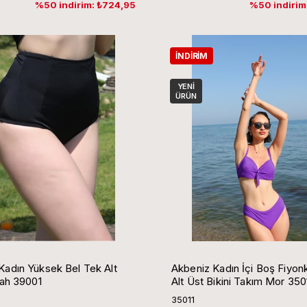
%50 indirim: ₺724,95
%50 indirim
İNDIRIM
YENI
ÜRÜN
Kadın Yüksek Bel Tek Alt
Akbeniz Kadın İçi Boş Fiyonk
yah 39001
Alt Üst Bikini Takım Mor 350
35011