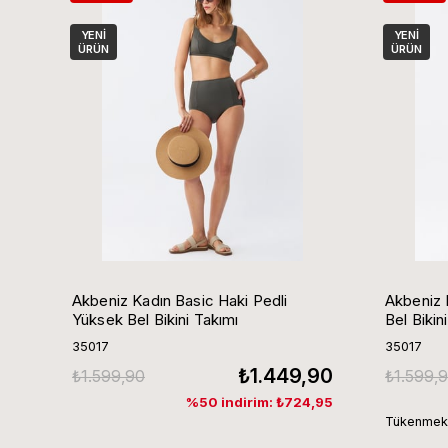
YENI
YENI
ÜRÜN
ÜRÜN
Akbeniz Kadın Basic Haki Pedli
Akbeniz 
Yüksek Bel Bikini Takımı
Bel Bikin
35017
35017
₺1.449,90
₺1.599,90
₺1.599,
%50 indirim: ₺724,95
Tükenmek