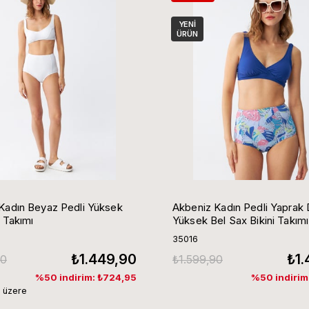
YENI
ÜRÜN
Kadın Beyaz Pedli Yüksek
Akbeniz Kadın Pedli Yaprak Desenli
i Takımı
Yüksek Bel Sax Bikini Takımı
35016
₺1.449,90
₺1.
90
₺1.599,90
%50 indirim: ₺724,95
%50 indirim
 üzere