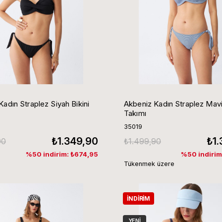
adın Straplez Siyah Bikini
Akbeniz Kadın Straplez Mavi 
Takımı
35019
₺1.349,90
₺1
90
₺1.499,90
%50 indirim: ₺674,95
%50 indirim
Tükenmek üzere
İNDIRIM
YENI