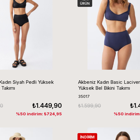
ÜRÜN
Kadın Siyah Pedli Yüksek
Akbeniz Kadın Basic Laciver
i Takımı
Yüksek Bel Bikini Takımı
35017
₺1.449,90
₺1.
90
₺1.599,90
%50 indirim: ₺724,95
%50 indirim
İNDIRIM