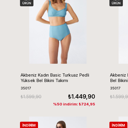
ÜRÜN
ÜRÜN
Akbeniz Kadın Basic Turkuaz Pedli
Akbeniz 
Yüksek Bel Bikini Takımı
Bel Bikin
35017
35017
₺1.449,90
₺1.599,90
₺1.599,
%50 indirim: ₺724,95
İNDIRIM
İNDIRIM