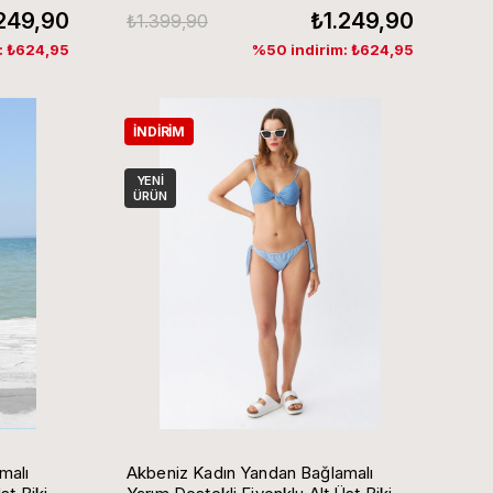
.249,90
₺1.249,90
₺1.399,90
: ₺624,95
%50 indirim: ₺624,95
İNDIRIM
YENI
ÜRÜN
malı
Akbeniz Kadın Yandan Bağlamalı