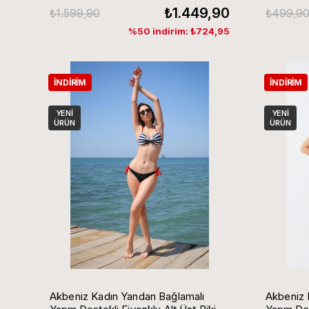
₺1.449,90
₺1.599,90
₺499,9
%50 indirim: ₺724,95
İNDIRIM
İNDIRIM
YENI
YENI
ÜRÜN
ÜRÜN
Akbeniz Kadın Yandan Bağlamalı
Akbeniz 