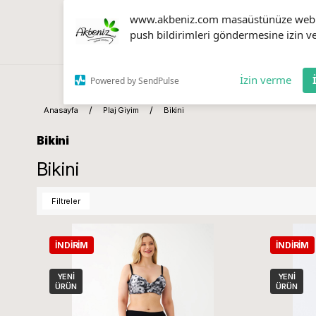
www.akbeniz.com masaüstünüze web
push bildirimleri göndermesine izin ve
İzin verme
Powered by SendPulse
Anasayfa
Plaj Giyim
Bikini
Bikini
Bikini
Filtreler
İNDIRIM
İNDIRIM
YENI
YENI
ÜRÜN
ÜRÜN