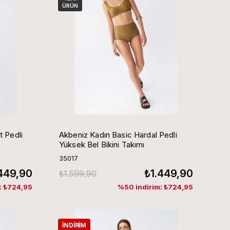
ÜRÜN
t Pedli
Akbeniz Kadın Basic Hardal Pedli
Yüksek Bel Bikini Takımı
35017
449,90
₺1.449,90
₺1.599,90
: ₺724,95
%50 indirim: ₺724,95
İNDIRIM