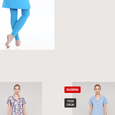
İNDIRIM
YENI
ÜRÜN