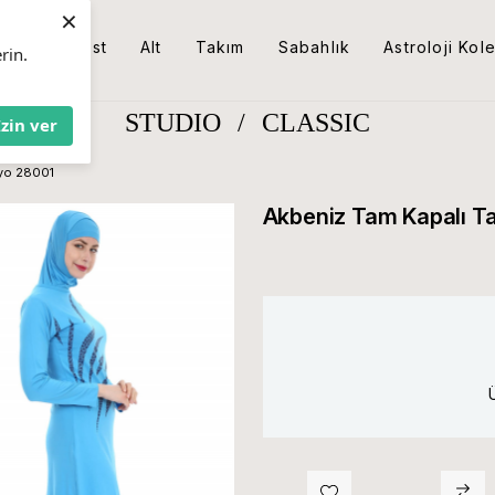
×
Üst
Alt
Takım
Sabahlık
Astroloji Kol
rin.
STUDIO
/
CLASSIC
İzin ver
Mayo 28001
Akbeniz Tam Kapalı Tay