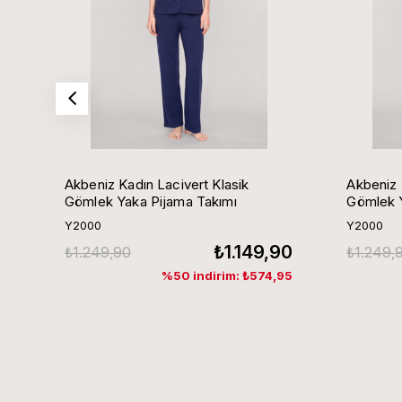
Akbeniz Kadın Lacivert Klasik
Akbeniz 
Gömlek Yaka Pijama Takımı
Gömlek Y
Y2000
Y2000
₺1.149,90
₺1.249,90
₺1.249,
%50 indirim: ₺574,95