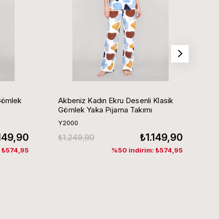
Gömlek
Akbeniz Kadın Ekru Desenli Klasik
Ak
Gömlek Yaka Pijama Takımı
G
Y2000
Y
.149,90
₺1.149,90
₺1.249,90
₺
: ₺574,95
%50 indirim: ₺574,95