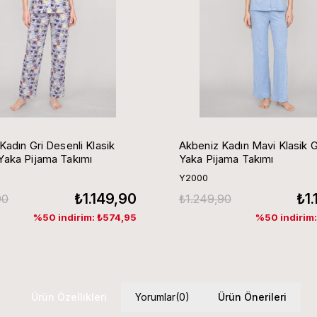
Kadın Gri Desenli Klasik
Akbeniz Kadın Mavi Klasik 
aka Pijama Takımı
Yaka Pijama Takımı
Y2000
₺1.149,90
₺1
90
₺1.249,90
%50 indirim: ₺574,95
%50 indirim
Ürün Özellikleri
Yorumlar
(0)
Ürün Önerileri