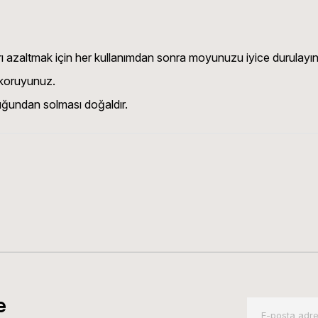
ı azaltmak için her kullanımdan sonra moyunuzu iyice durulayın
 koruyunuz.
duğundan solması doğaldır.
e