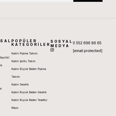
SAL
POPÜLER
SOSYAL
0 552 696 86 65
KATEGORİLER
MEDYA
[email protected]
Kadın Pijama Takımı
Bayilik)
Kadın Şortlu Takım
ik
Kadın Büyük Beden Pijama
Takımı
Kadın Gecelik
at
Kadın Büyük Beden Gecelik
Kadın Büyük Beden Tesettür
Mayo