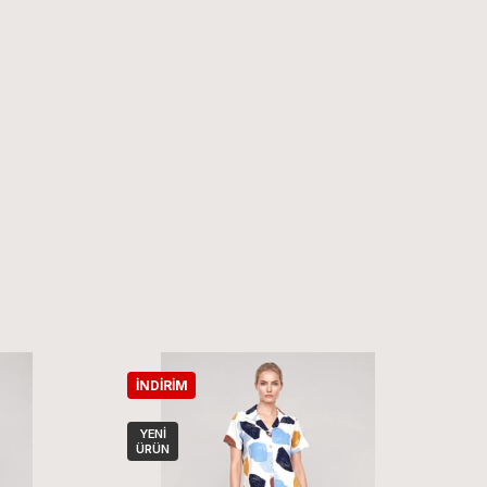
İNDIRIM
İ
YENI
ÜRÜN
Ü