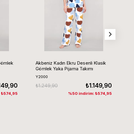
Gömlek
Akbeniz Kadın Ekru Desenli Klasik
Ak
Gömlek Yaka Pijama Takımı
G
Y2000
Y
.149,90
₺1.149,90
₺1.249,90
₺
: ₺574,95
%50 indirim: ₺574,95