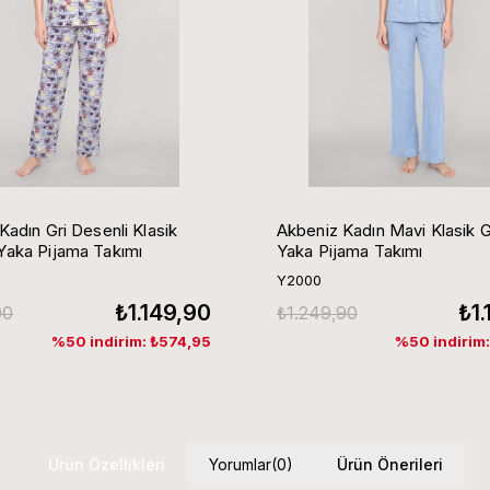
Kadın Gri Desenli Klasik
Akbeniz Kadın Mavi Klasik 
aka Pijama Takımı
Yaka Pijama Takımı
Y2000
₺1.149,90
₺1
90
₺1.249,90
%50 indirim: ₺574,95
%50 indirim
Ürün Özellikleri
Yorumlar
(0)
Ürün Önerileri