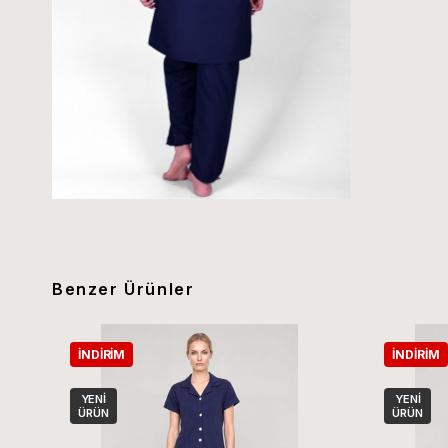
Benzer Ürünler
İNDIRIM
İNDIRIM
YENI
YENI
ÜRÜN
ÜRÜN