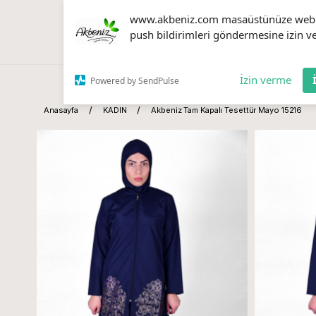
www.akbeniz.com masaüstünüze web
push bildirimleri göndermesine izin ve
İzin verme
Powered by SendPulse
Anasayfa
KADIN
Akbeniz Tam Kapalı Tesettür Mayo 15216