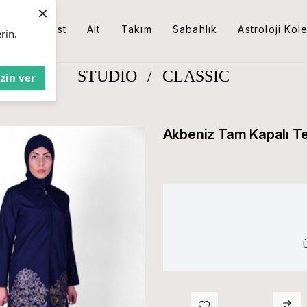
×
Üst
Alt
Takım
Sabahlık
Astroloji Kol
rin.
STUDIO
/
CLASSIC
İzin ver
Akbeniz Tam Kapalı T