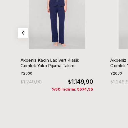
Akbeniz Kadın Lacivert Klasik
Akbeniz 
Gömlek Yaka Pijama Takımı
Gömlek Y
Y2000
Y2000
₺1.149,90
₺1.249,90
₺1.249,
%50 indirim: ₺574,95