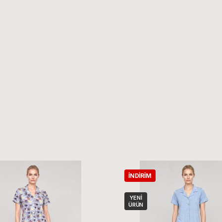
İNDIRIM
YENI
ÜRÜN