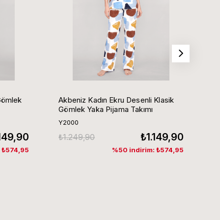
Gömlek
Akbeniz Kadın Ekru Desenli Klasik
Ak
Gömlek Yaka Pijama Takımı
G
Y2000
Y
.149,90
₺1.149,90
₺1.249,90
₺
: ₺574,95
%50 indirim: ₺574,95