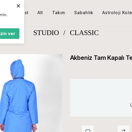
×
Üst
Alt
Takım
Sabahlık
Astroloji Kol
rin.
STUDIO
/
CLASSIC
İzin ver
Akbeniz Tam Kapalı T