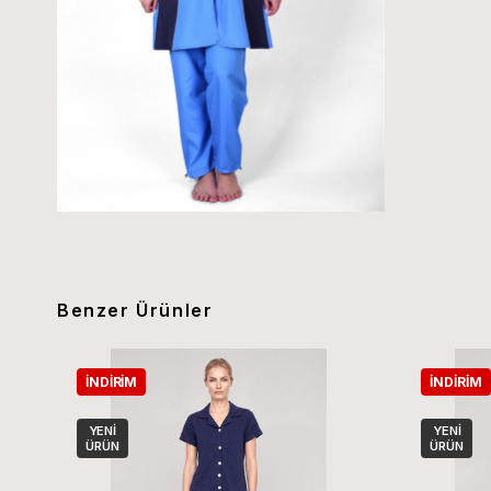
Benzer Ürünler
İNDIRIM
İNDIRIM
YENI
YENI
ÜRÜN
ÜRÜN