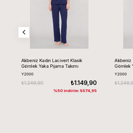
Akbeniz Kadın Lacivert Klasik
Akbeniz 
Gömlek Yaka Pijama Takımı
Gömlek Y
Y2000
Y2000
₺1.149,90
₺1.249,90
₺1.249,
%50 indirim: ₺574,95