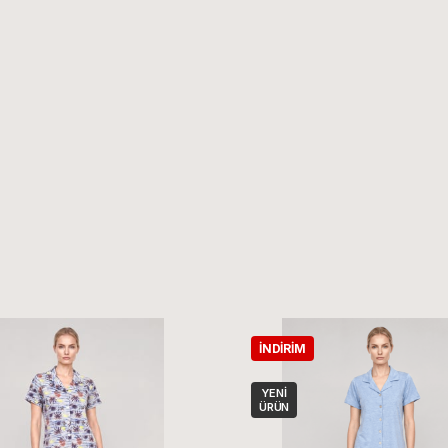
İNDIRIM
YENI
ÜRÜN