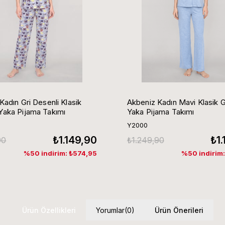
Kadın Gri Desenli Klasik
Akbeniz Kadın Mavi Klasik 
aka Pijama Takımı
Yaka Pijama Takımı
Y2000
₺1.149,90
₺1
90
₺1.249,90
%50 indirim: ₺574,95
%50 indirim
Ürün Özellikleri
Yorumlar
(0)
Ürün Önerileri