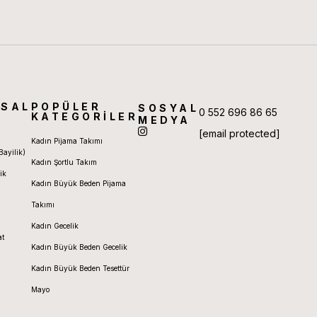
SAL
POPÜLER
SOSYAL
0 552 696 86 65
KATEGORİLER
MEDYA
[email protected]
Kadın Pijama Takımı
Bayilik)
Kadın Şortlu Takım
ik
Kadın Büyük Beden Pijama
Takımı
Kadın Gecelik
at
Kadın Büyük Beden Gecelik
Kadın Büyük Beden Tesettür
Mayo