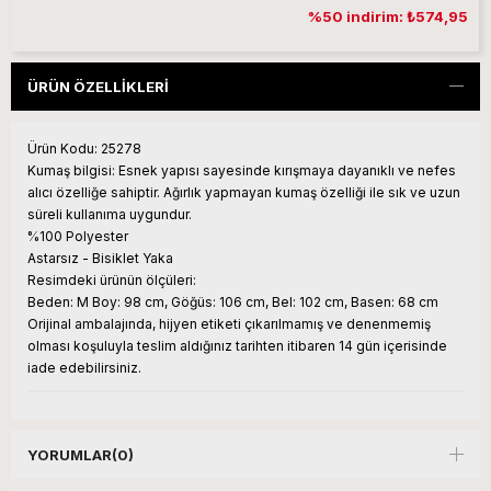
%50 indirim: ₺574,95
ÜRÜN ÖZELLIKLERI
Ürün Kodu:
25278
Kumaş bilgisi:
Esnek yapısı sayesinde kırışmaya dayanıklı ve nefes
alıcı özelliğe sahiptir. Ağırlık yapmayan kumaş özelliği ile sık ve uzun
süreli kullanıma uygundur.
%100 Polyester
Astarsız - Bisiklet Yaka
Resimdeki ürünün ölçüleri:
Beden: M Boy: 98 cm, Göğüs: 106 cm, Bel: 102 cm, Basen: 68 cm
Orijinal ambalajında, hijyen etiketi çıkarılmamış ve denenmemiş
olması koşuluyla teslim aldığınız tarihten itibaren 14 gün içerisinde
iade edebilirsiniz.
YORUMLAR
(0)