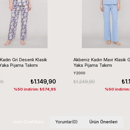
Kadın Gri Desenli Klasik
Akbeniz Kadın Mavi Klasik 
aka Pijama Takımı
Yaka Pijama Takımı
Y2000
₺1.149,90
₺1
90
₺1.249,90
%50 indirim: ₺574,95
%50 indirim
Ürün Özellikleri
Yorumlar
(0)
Ürün Önerileri