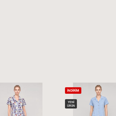
İNDIRIM
YENI
ÜRÜN