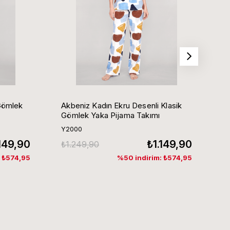
Gömlek
Akbeniz Kadın Ekru Desenli Klasik
Ak
Gömlek Yaka Pijama Takımı
G
Y2000
Y
.149,90
₺1.149,90
₺1.249,90
₺
: ₺574,95
%50 indirim: ₺574,95