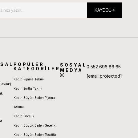
KAYDOL
SAL
POPÜLER
SOSYAL
0 552 696 86 65
KATEGORİLER
MEDYA
[email protected]
Kadın Pijama Takımı
Bayilik)
Kadın Şortlu Takım
ik
Kadın Büyük Beden Pijama
Takımı
Kadın Gecelik
at
Kadın Büyük Beden Gecelik
Kadın Büyük Beden Tesettür