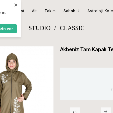
×
Üst
Alt
Takım
Sabahlık
Astroloji Kol
rin.
STUDIO
/
CLASSIC
İzin ver
Akbeniz Tam Kapalı T