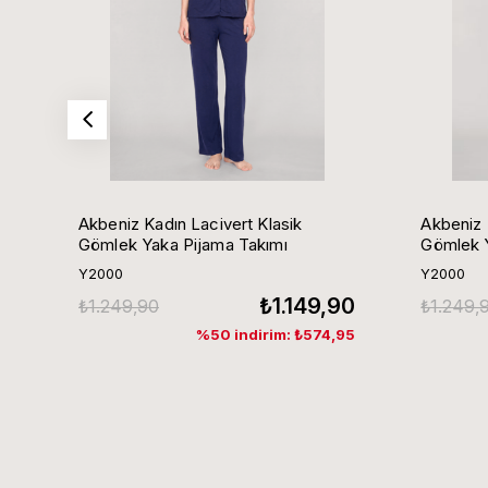
Akbeniz Kadın Lacivert Klasik
Akbeniz 
Gömlek Yaka Pijama Takımı
Gömlek Y
Y2000
Y2000
₺1.149,90
₺1.249,90
₺1.249,
%50 indirim: ₺574,95