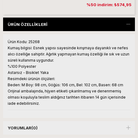
%50 indirim: ₺574,95
ÜRÜN ÖZELLIKLERI
Ürün Kodu:
25268
Kumaş bilgisi:
Esnek yapısı sayesinde kırışmaya dayanıklı ve nefes
alıcı özelliğe sahiptir. Ağırlık yapmayan kumaş özelliği ile sık ve uzun
süreli kullanıma uygundur.
%100 Polyester
Astarsız - Bisiklet Yaka
Resimdeki ürünün ölçüleri:
Beden: M Boy: 98 cm, Göğüs: 106 cm, Bel: 102 cm, Basen: 68 cm
Orijinal ambalajında, hijyen etiketi çıkarılmamış ve denenmemiş
olması koşuluyla teslim aldığınız tarihten itibaren 14 gün içerisinde
iade edebilirsiniz.
YORUMLAR
(0)