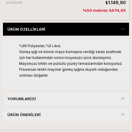
₺1.149,90
₺1.249,90
%50 indirim: ₺574,95
ÜRÜN ÖZELLIKLERI
%95 Polyester, %5 Likra
Güneş ışığı ve klorun mayo kumaşına verdiği zararı azaltmak
için her kullanımdan sonra moyunuzu iyice durulayınız.
Mayonuzu tırtıklı ve pürüzlü yüzey temaslarından koruyunuz.
Flouresan renkli mayolar güneş ışığına duyarlı olduğundan
solması doğaldır.
YORUMLAR
(0)
ÜRÜN ÖNERILERI