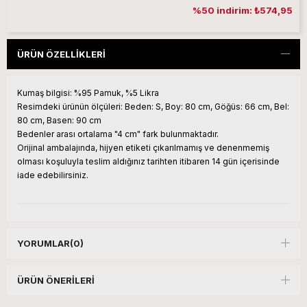
%50 indirim: ₺574,95
ÜRÜN ÖZELLIKLERI
Kumaş bilgisi: %95 Pamuk, %5 Likra
Resimdeki ürünün ölçüleri:
Beden: S, Boy: 80 cm, Göğüs: 66 cm, Bel:
80 cm, Basen: 90 cm
Bedenler arası ortalama "4 cm" fark bulunmaktadır.
Orijinal ambalajında, hijyen etiketi çıkarılmamış ve denenmemiş
olması koşuluyla teslim aldığınız tarihten itibaren 14 gün içerisinde
iade edebilirsiniz.
YORUMLAR
(0)
ÜRÜN ÖNERILERI