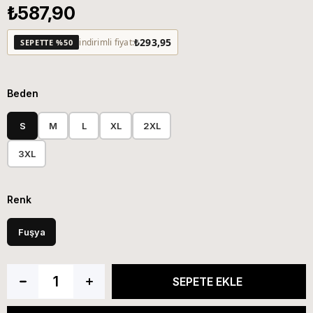
₺587,90
₺293,95
indirimli fiyat:
SEPETTE %50
Beden
S
M
L
XL
2XL
3XL
Renk
Fuşya