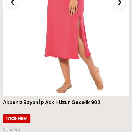
❮
❯
Akbeniz Bayan İp Askılı Uzun Gecelik 902
10
%
İNDIRIM
₺652,90