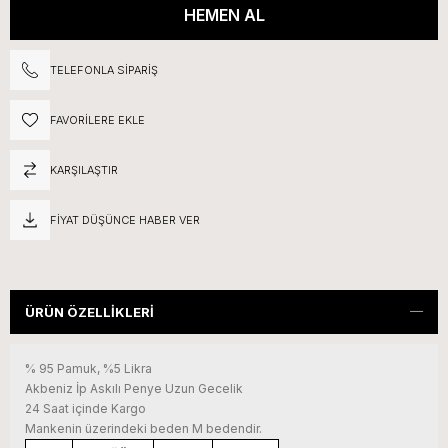
TELEFONLA SIPARIŞ
FAVORILERE EKLE
KARŞILAŞTIR
FIYAT DÜŞÜNCE HABER VER
ÜRÜN ÖZELLIKLERI
% 95 Pamuk, %5 Likra
Akbeniz İp Askılı Penye Uzun Gecelik
24 Saat içinde Kargo
Mankenin üzerindeki beden M bedendir.