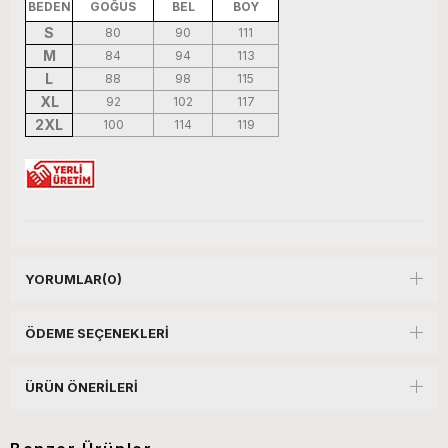
BEDEN
GOĞÜS
BEL
BOY
S
80
90
111
M
84
94
113
L
88
98
115
XL
92
102
117
2XL
100
114
119
YORUMLAR
(0)
ÖDEME SEÇENEKLERI
ÜRÜN ÖNERILERI