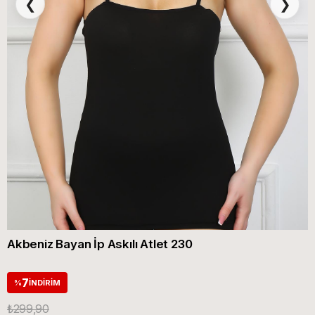
❮
❯
Akbeniz Bayan İp Askılı Atlet 230
7
%
İNDIRIM
₺299,90