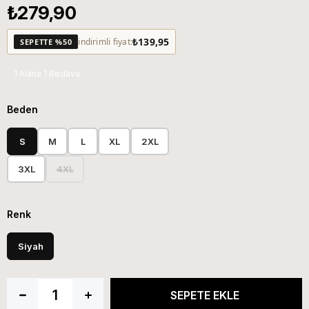
₺279,90
₺139,95
indirimli fiyat:
SEPETTE %50
1 Alana 1 Bedava
Beden
S
M
L
XL
2XL
3XL
4XL
Renk
Siyah