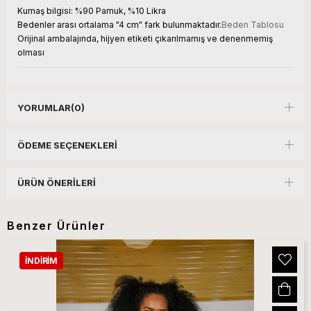
Kumaş bilgisi:
%90 Pamuk, %10 Likra
Bedenler arası ortalama "4 cm" fark bulunmaktadır.
Beden Tablosu
Orijinal ambalajında, hijyen etiketi çıkarılmamış ve denenmemiş
olması
YORUMLAR
(0)
ÖDEME SEÇENEKLERI
ÜRÜN ÖNERILERI
Benzer Ürünler
İNDIRIM