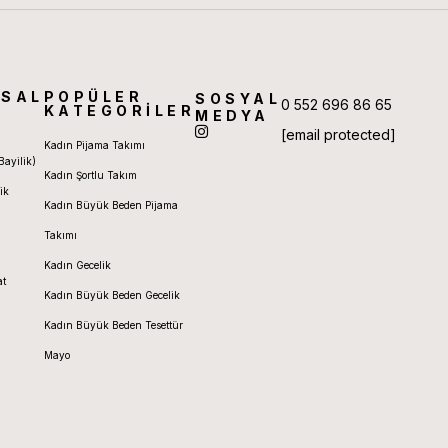
SAL
POPÜLER
SOSYAL
0 552 696 86 65
KATEGORİLER
MEDYA
[email protected]
Kadın Pijama Takımı
Bayilik)
Kadın Şortlu Takım
ik
Kadın Büyük Beden Pijama
Takımı
Kadın Gecelik
at
Kadın Büyük Beden Gecelik
Kadın Büyük Beden Tesettür
Mayo