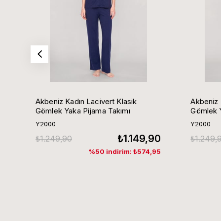
Akbeniz Kadın Lacivert Klasik
Akbeniz 
Gömlek Yaka Pijama Takımı
Gömlek Y
Y2000
Y2000
₺1.149,90
₺1.249,90
₺1.249,
%50 indirim: ₺574,95