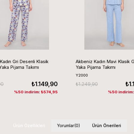
Kadın Gri Desenli Klasik
Akbeniz Kadın Mavi Klasik 
aka Pijama Takımı
Yaka Pijama Takımı
Y2000
₺1.149,90
₺1
90
₺1.249,90
%50 indirim: ₺574,95
%50 indirim
Ürün Özellikleri
Yorumlar
(0)
Ürün Önerileri