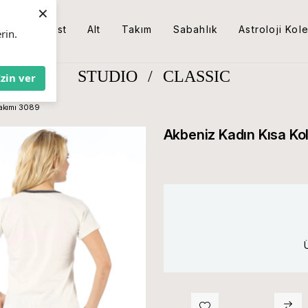
×
Üst
Alt
Takım
Sabahlık
Astroloji Kol
rin.
STUDIO
/
CLASSIC
İzin ver
Takımı 3089
Akbeniz Kadın Kısa Ko