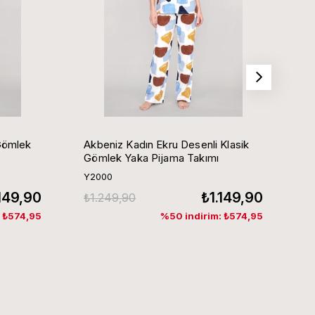
Gömlek
Akbeniz Kadın Ekru Desenli Klasik
Ak
Gömlek Yaka Pijama Takımı
G
Y2000
Y
.149,90
₺1.149,90
₺1.249,90
₺
: ₺574,95
%50 indirim: ₺574,95