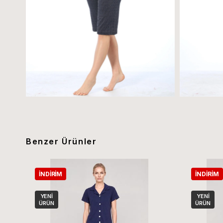
Benzer Ürünler
İNDIRIM
İNDIRIM
YENI
YENI
ÜRÜN
ÜRÜN