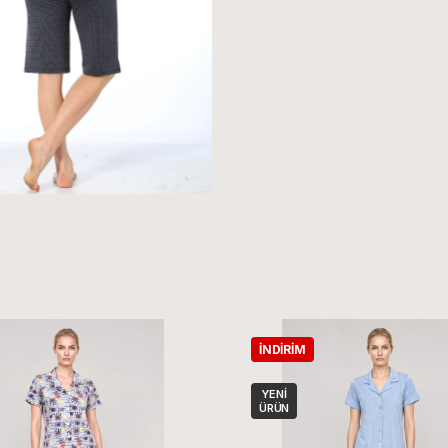
İNDIRIM
YENI
ÜRÜN