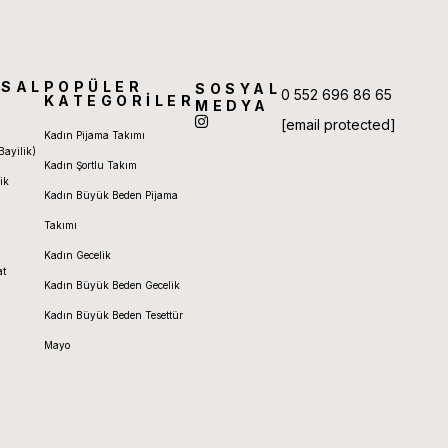
SAL
POPÜLER
SOSYAL
0 552 696 86 65
KATEGORİLER
MEDYA
[email protected]
Kadın Pijama Takımı
Bayilik)
Kadın Şortlu Takım
ik
Kadın Büyük Beden Pijama
Takımı
Kadın Gecelik
at
Kadın Büyük Beden Gecelik
Kadın Büyük Beden Tesettür
Mayo