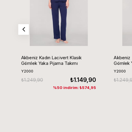
Akbeniz Kadın Lacivert Klasik
Akbeniz 
Gömlek Yaka Pijama Takımı
Gömlek Y
Y2000
Y2000
₺1.149,90
₺1.249,90
₺1.249,
%50 indirim: ₺574,95