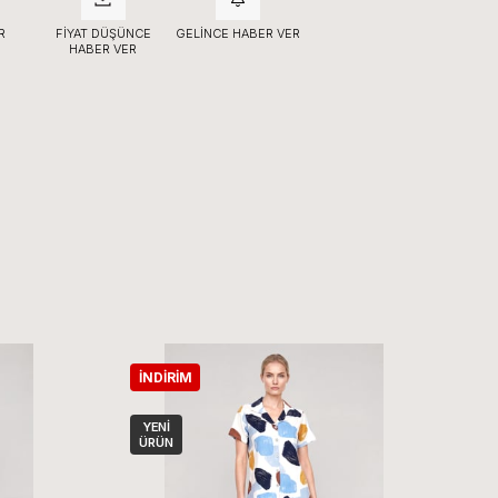
R
FIYAT DÜŞÜNCE
GELINCE HABER VER
HABER VER
İNDIRIM
İ
YENI
ÜRÜN
Ü