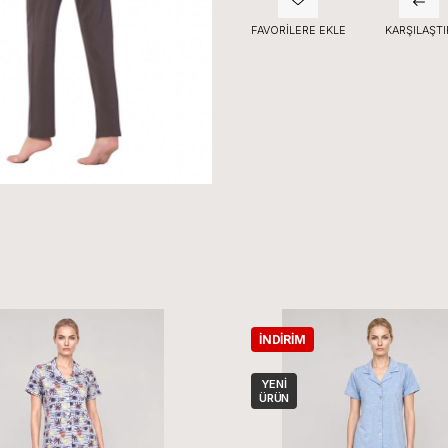
FAVORILERE EKLE
KARŞILAŞTI
İNDIRIM
YENI
ÜRÜN