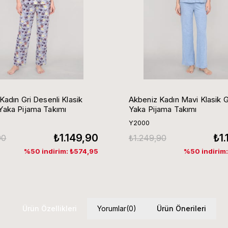
Kadın Gri Desenli Klasik
Akbeniz Kadın Mavi Klasik 
aka Pijama Takımı
Yaka Pijama Takımı
Y2000
₺1.149,90
₺1
90
₺1.249,90
%50 indirim: ₺574,95
%50 indirim
Ürün Özellikleri
Yorumlar
(0)
Ürün Önerileri