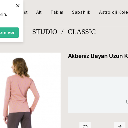
×
Üst
Alt
Takım
Sabahlık
Astroloji Kol
rin.
STUDIO
/
CLASSIC
İzin ver
Akbeniz Bayan Uzun K