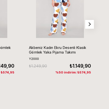
Gömlek
Akbeniz Kadın Ekru Desenli Klasik
Ak
Gömlek Yaka Pijama Takımı
G
Y2000
Y
.149,90
₺1.149,90
₺1.249,90
₺
: ₺574,95
%50 indirim: ₺574,95