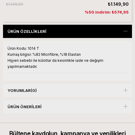
₺1.149,90
₺1.249,90
%50 indirim: ₺574,95
ÜRÜN ÖZELLIKLERI
Ürün Kodu:
1014 T
Kumaş bilgisi:
%82 Micrifibre, %18 Elastan
Hijyen sebebi ile külotlar da kesinlikle iade ve değişim
yapılmamaktadır.
YORUMLAR
(0)
ÜRÜN ÖNERILERI
Bültene kaydolun, kampanya ve yenilikleri