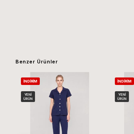
Benzer Ürünler
İNDIRIM
İNDIRIM
YENI
YENI
ÜRÜN
ÜRÜN