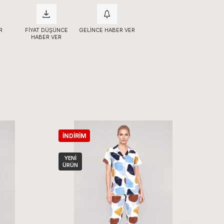
R
FIYAT DÜŞÜNCE
GELINCE HABER VER
HABER VER
İNDIRIM
İ
YENI
ÜRÜN
Ü