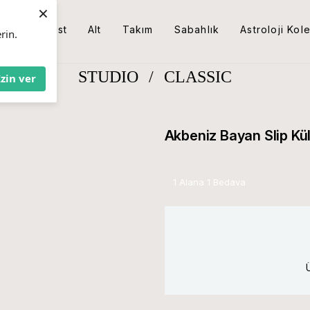
×
Üst
Alt
Takım
Sabahlık
Astroloji Kol
rin.
STUDIO
/
CLASSIC
İzin ver
Akbeniz Bayan Slip Kü
1 Alana 1 Bedava