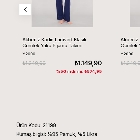
Akbeniz Kadın Lacivert Klasik
Akbeniz 
Gömlek Yaka Pijama Takımı
Gömlek Y
Y2000
Y2000
₺1.149,90
₺1.249,90
₺1.249,
%50 indirim: ₺574,95
Ürün Kodu:
21198
Kumaş bilgisi:
%95 Pamuk, %5 Likra