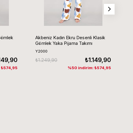
Gömlek
Akbeniz Kadın Ekru Desenli Klasik
Ak
Gömlek Yaka Pijama Takımı
G
Y2000
Y
.149,90
₺1.149,90
₺1.249,90
₺
: ₺574,95
%50 indirim: ₺574,95