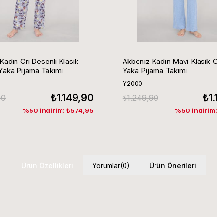
Kadın Gri Desenli Klasik
Akbeniz Kadın Mavi Klasik 
aka Pijama Takımı
Yaka Pijama Takımı
Y2000
₺1.149,90
₺1
90
₺1.249,90
%50 indirim: ₺574,95
%50 indirim
Ürün Özellikleri
Yorumlar
(0)
Ürün Önerileri