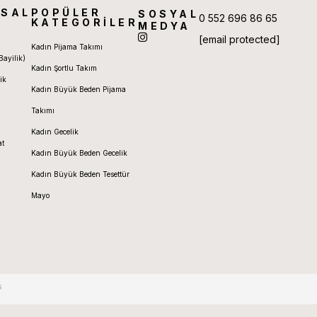
SAL
POPÜLER
SOSYAL
0 552 696 86 65
KATEGORİLER
MEDYA
[email protected]
Kadın Pijama Takımı
Bayilik)
Kadın Şortlu Takım
ik
Kadın Büyük Beden Pijama
Takımı
Kadın Gecelik
at
Kadın Büyük Beden Gecelik
Kadın Büyük Beden Tesettür
Mayo