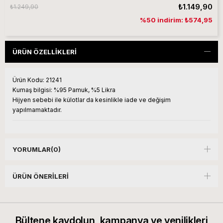
₺1.149,90
₺1.249,90
%50 indirim: ₺574,95
ÜRÜN ÖZELLIKLERI
Ürün Kodu:
21241
Kumaş bilgisi:
%95 Pamuk, %5 Likra
Hijyen sebebi ile külotlar da kesinlikle iade ve değişim
yapılmamaktadır.
YORUMLAR
(0)
ÜRÜN ÖNERILERI
Bültene kaydolun, kampanya ve yenilikleri