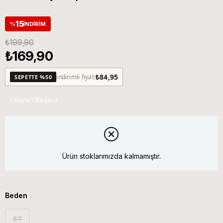
15
%
İNDIRIM
₺199,90
₺169,90
₺84,95
indirimli fiyat:
SEPETTE %50
1 Alana 1 Bedava
Ürün stoklarımızda kalmamıştır.
Beden
ST