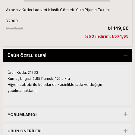
Akbeniz Kadın Lacivert Klasik Gömlek Yaka Pijama Takımı
Y2000
₺1.149,90
₺1.249,90
%50 indirim: ₺574,95
ÜRÜN ÖZELLIKLERI
Ürün Kodu:
21263
Kumaş bilgisi:
%95 Pamuk, %5 Likra
Hijyen sebebi ile külotlar da kesinlikle iade ve değişim
yapılmamaktadır.
YORUMLAR
(0)
ÜRÜN ÖNERILERI