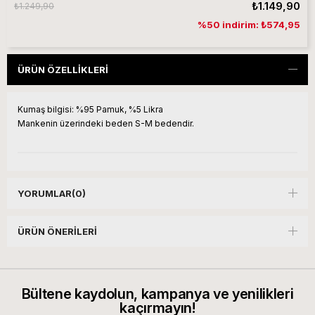
₺1.149,90
₺1.249,90
%50 indirim: ₺574,95
ÜRÜN ÖZELLIKLERI
Kumaş bilgisi:
%95 Pamuk, %5 Likra
Mankenin üzerindeki beden S-M bedendir.
YORUMLAR
(0)
ÜRÜN ÖNERILERI
Bültene kaydolun, kampanya ve yenilikleri
kaçırmayın!