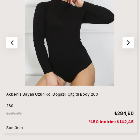
Akbeniz Bayan Uzun Kol Boğazlı Çıtçıtlı Body 260
260
₺284,90
₺299,90
%50 indirim: ₺142,45
Son ürün