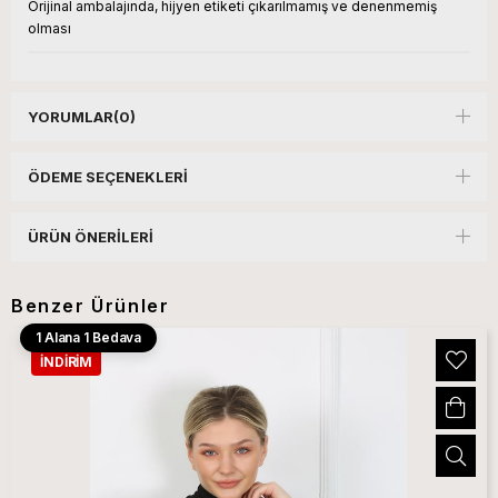
Orijinal ambalajında, hijyen etiketi çıkarılmamış ve denenmemiş
olması
YORUMLAR
(0)
ÖDEME SEÇENEKLERI
ÜRÜN ÖNERILERI
Benzer Ürünler
1 Alana 1 Bedava
İNDIRIM