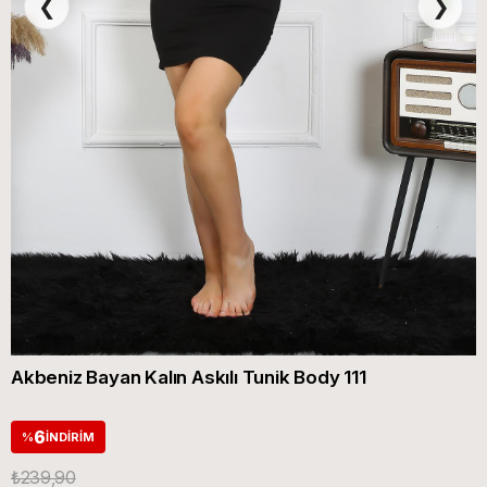
❮
❯
Akbeniz Bayan Kalın Askılı Tunik Body 111
6
%
İNDIRIM
₺239,90