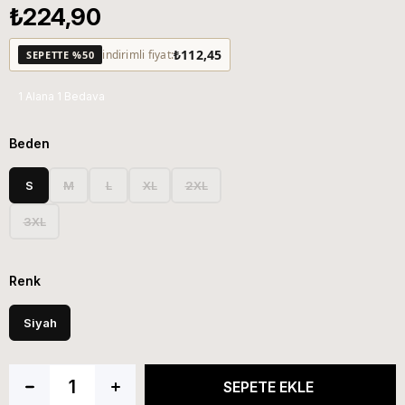
₺224,90
₺112,45
indirimli fiyat:
SEPETTE %50
1 Alana 1 Bedava
Beden
S
M
L
XL
2XL
3XL
Renk
Siyah