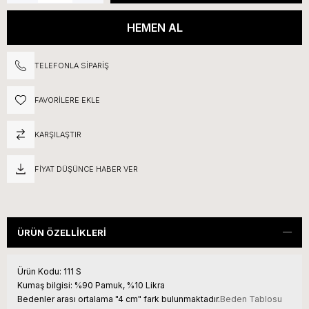
TELEFONLA SIPARIŞ
FAVORILERE EKLE
KARŞILAŞTIR
FIYAT DÜŞÜNCE HABER VER
ÜRÜN ÖZELLIKLERI
Ürün Kodu:
111 S
Kumaş bilgisi:
%90 Pamuk, %10 Likra
Bedenler arası ortalama "4 cm" fark bulunmaktadır.
Beden Tablosu