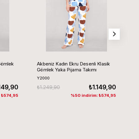
Gömlek
Akbeniz Kadın Ekru Desenli Klasik
Ak
Gömlek Yaka Pijama Takımı
G
Y2000
Y
.149,90
₺1.149,90
₺1.249,90
₺
: ₺574,95
%50 indirim: ₺574,95