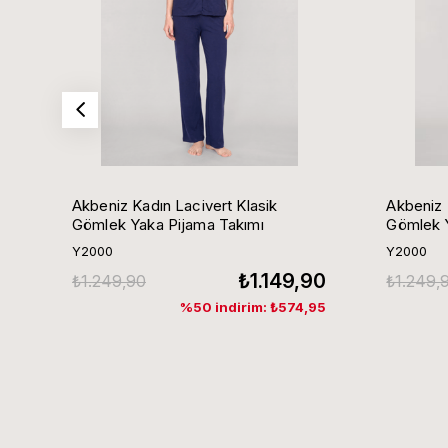
Akbeniz Kadın Lacivert Klasik
Akbeniz 
Gömlek Yaka Pijama Takımı
Gömlek Y
Y2000
Y2000
₺1.149,90
₺1.249,90
₺1.249,
%50 indirim: ₺574,95