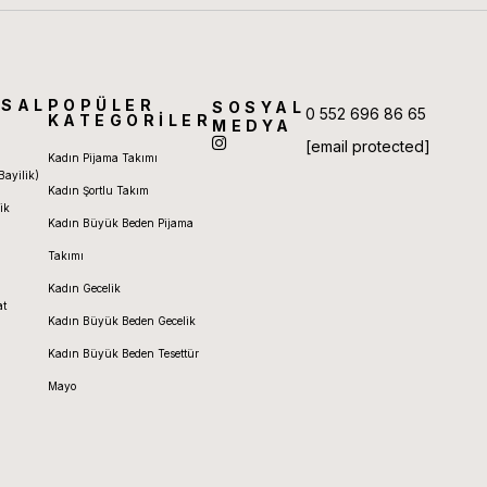
SAL
POPÜLER
SOSYAL
0 552 696 86 65
KATEGORİLER
MEDYA
[email protected]
Kadın Pijama Takımı
Bayilik)
Kadın Şortlu Takım
ik
Kadın Büyük Beden Pijama
Takımı
Kadın Gecelik
at
Kadın Büyük Beden Gecelik
Kadın Büyük Beden Tesettür
Mayo