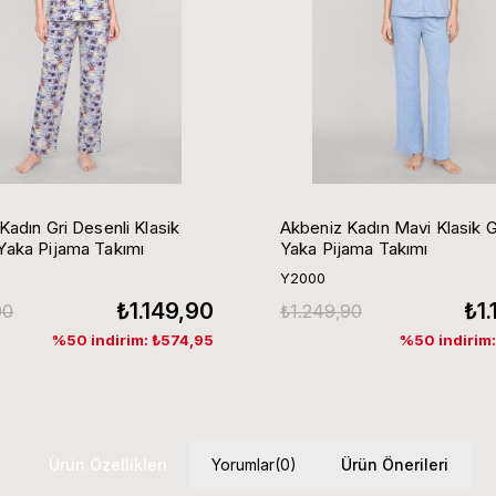
Kadın Gri Desenli Klasik
Akbeniz Kadın Mavi Klasik 
aka Pijama Takımı
Yaka Pijama Takımı
Y2000
₺1.149,90
₺1
90
₺1.249,90
%50 indirim: ₺574,95
%50 indirim
Ürün Özellikleri
Yorumlar
(0)
Ürün Önerileri