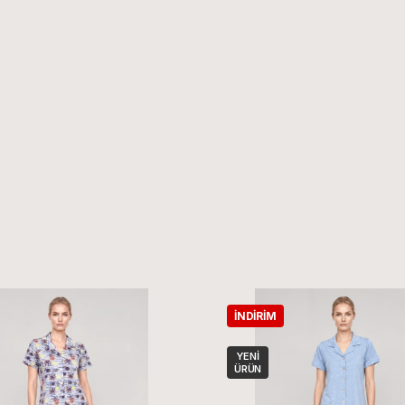
İNDIRIM
YENI
ÜRÜN