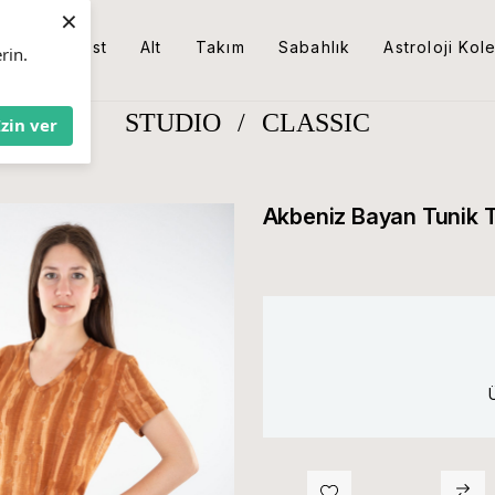
×
Üst
Alt
Takım
Sabahlık
Astroloji Kol
rin.
STUDIO
/
CLASSIC
İzin ver
Akbeniz Bayan Tunik 