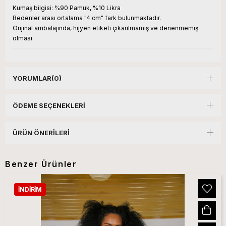
Kumaş bilgisi:
%90 Pamuk, %10 Likra
Bedenler arası ortalama "4 cm" fark bulunmaktadır.
Orijinal ambalajında, hijyen etiketi çıkarılmamış ve denenmemiş
olması
YORUMLAR
(0)
ÖDEME SEÇENEKLERI
ÜRÜN ÖNERILERI
Benzer Ürünler
İNDIRIM