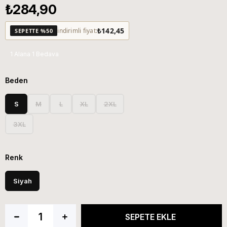
₺284,90
₺142,45
indirimli fiyat:
SEPETTE %50
1 Alana 1 Bedava
Beden
S
M
L
XL
2XL
3XL
Renk
Siyah