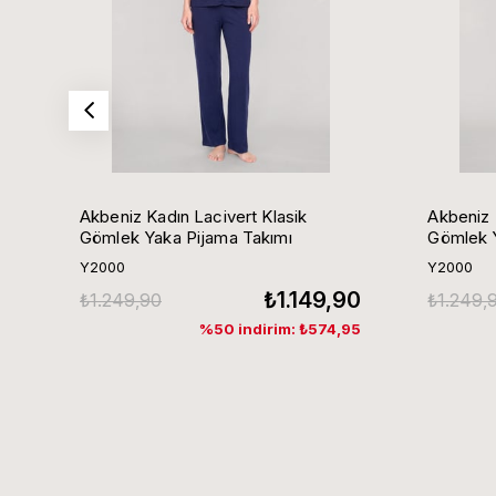
Akbeniz Kadın Lacivert Klasik
Akbeniz 
Gömlek Yaka Pijama Takımı
Gömlek Y
Y2000
Y2000
₺1.149,90
₺1.249,90
₺1.249,
%50 indirim: ₺574,95