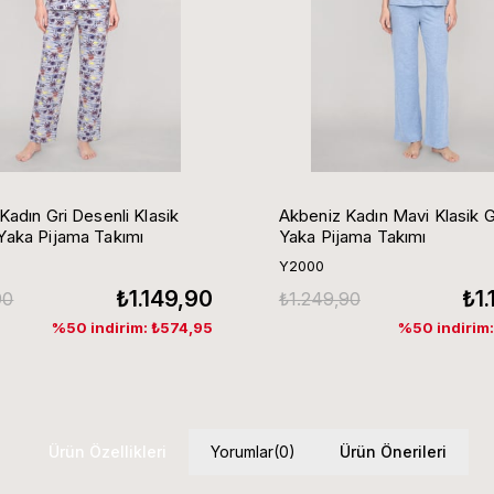
Kadın Gri Desenli Klasik
Akbeniz Kadın Mavi Klasik 
aka Pijama Takımı
Yaka Pijama Takımı
Y2000
₺1.149,90
₺1
90
₺1.249,90
%50 indirim: ₺574,95
%50 indirim
Ürün Özellikleri
Yorumlar
(0)
Ürün Önerileri