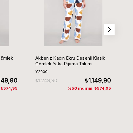
Gömlek
Akbeniz Kadın Ekru Desenli Klasik
Ak
Gömlek Yaka Pijama Takımı
G
Y2000
Y
.149,90
₺1.149,90
₺1.249,90
₺
: ₺574,95
%50 indirim: ₺574,95