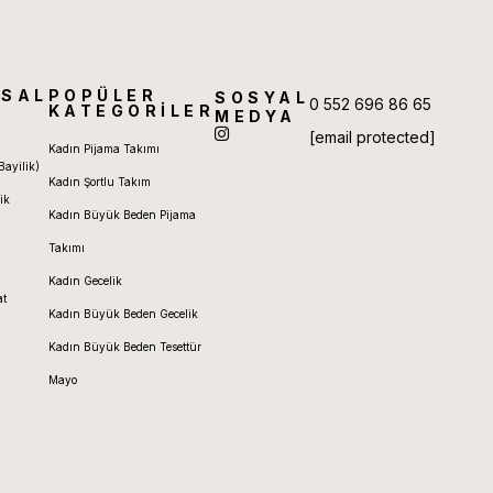
SAL
POPÜLER
SOSYAL
0 552 696 86 65
KATEGORİLER
MEDYA
[email protected]
Kadın Pijama Takımı
Bayilik)
Kadın Şortlu Takım
ik
Kadın Büyük Beden Pijama
Takımı
Kadın Gecelik
at
Kadın Büyük Beden Gecelik
Kadın Büyük Beden Tesettür
Mayo