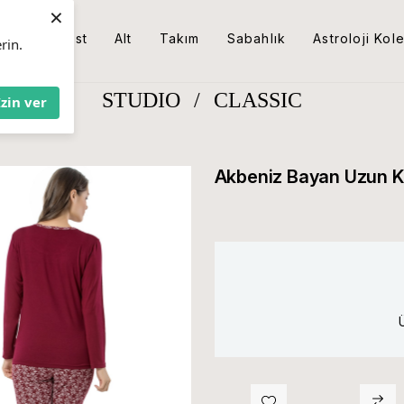
×
Üst
Alt
Takım
Sabahlık
Astroloji Kol
rin.
STUDIO
/
CLASSIC
İzin ver
Akbeniz Bayan Uzun K