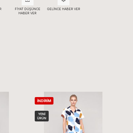
R
FIYAT DÜŞÜNCE
GELINCE HABER VER
HABER VER
İNDIRIM
İ
YENI
ÜRÜN
Ü