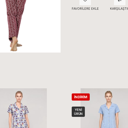
FAVORILERE EKLE
KARŞILAŞTI
İNDIRIM
YENI
ÜRÜN