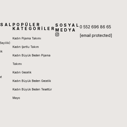
SAL
POPÜLER
SOSYAL
0 552 696 86 65
KATEGORİLER
MEDYA
[email protected]
Kadın Pijama Takımı
Bayilik)
Kadın Şortlu Takım
ik
Kadın Büyük Beden Pijama
Takımı
Kadın Gecelik
at
Kadın Büyük Beden Gecelik
Kadın Büyük Beden Tesettür
Mayo