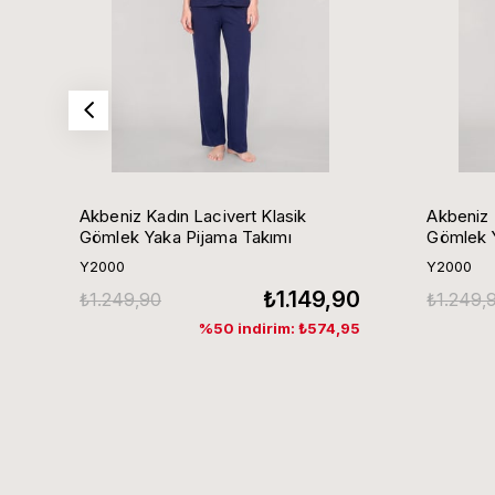
Akbeniz Kadın Lacivert Klasik
Akbeniz 
Gömlek Yaka Pijama Takımı
Gömlek Y
Y2000
Y2000
₺1.149,90
₺1.249,90
₺1.249,
%50 indirim: ₺574,95