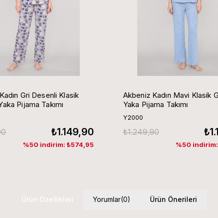
Kadın Gri Desenli Klasik
Akbeniz Kadın Mavi Klasik 
aka Pijama Takımı
Yaka Pijama Takımı
Y2000
₺1.149,90
₺1
90
₺1.249,90
%50 indirim: ₺574,95
%50 indirim
Ürün Özellikleri
Yorumlar
(0)
Ürün Önerileri