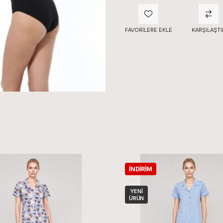
FAVORILERE EKLE
KARŞILAŞTI
İNDIRIM
YENI
ÜRÜN