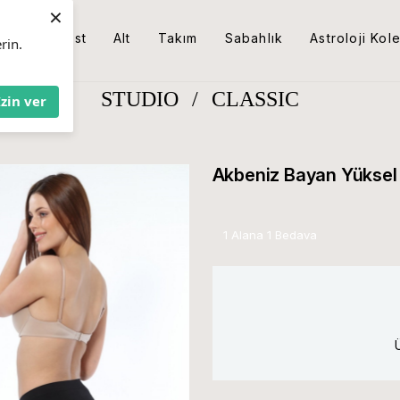
×
Üst
Alt
Takım
Sabahlık
Astroloji Kol
rin.
STUDIO
/
CLASSIC
İzin ver
Akbeniz Bayan Yüksel B
1 Alana 1 Bedava