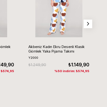
Gömlek
Akbeniz Kadın Ekru Desenli Klasik
Ak
Gömlek Yaka Pijama Takımı
G
Y2000
Y
.149,90
₺1.149,90
₺1.249,90
₺
: ₺574,95
%50 indirim: ₺574,95