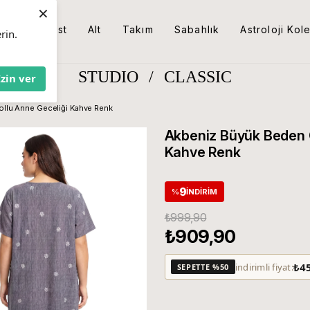
×
Üst
Alt
Takım
Sabahlık
Astroloji Kol
rin.
STUDIO
/
CLASSIC
İzin ver
ollu Anne Geceliği Kahve Renk
Akbeniz Büyük Beden Ç
Kahve Renk
9
%
İNDIRIM
₺999,90
₺909,90
₺4
indirimli fiyat:
SEPETTE %50