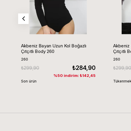
Akbeniz Bayan Uzun Kol Boğazlı
Akbeniz Ba
Çıtçıtlı Body 260
Çıtçıtlı 
260
260
₺284,90
₺299,90
₺299,9
%50 indirim: ₺142,45
Son ürün
Tükenmek