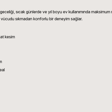
liği, sıcak günlerde ve yıl boyu ev kullanımında maksimum rahat
vücudu sıkmadan konforlu bir deneyim sağlar.
hat kesim
rm
eal