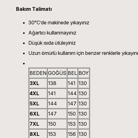
Bakım Talimatı
30°C’de makinede yıkayınız
Ağartıcı kullanmayınız
Düşük ısıda ütüleyiniz
Uzun ömürlü kullanım için benzer renklerle yıkayın
BEDEN
GOĞÜS
BEL
BOY
3XL
138
141
130
4XL
141
144
130
5XL
144
147
130
6XL
147
150
130
7XL
150
153
130
8XL
153
156
130