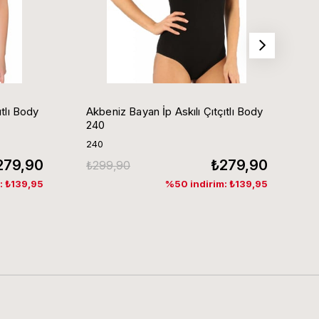
ıtlı Body
Akbeniz Bayan İp Askılı Çıtçıtlı Body
A
240
240
2
279,90
₺279,90
₺299,90
₺
: ₺139,95
%50 indirim: ₺139,95