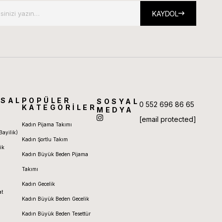
KAYDOL
SAL
POPÜLER
SOSYAL
0 552 696 86 65
KATEGORİLER
MEDYA
[email protected]
Kadın Pijama Takımı
Bayilik)
Kadın Şortlu Takım
ik
Kadın Büyük Beden Pijama
Takımı
Kadın Gecelik
at
Kadın Büyük Beden Gecelik
Kadın Büyük Beden Tesettür