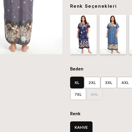
Renk Seçenekleri
Beden
XL
2XL
3XL
4XL
7XL
8XL
Renk
KAHVE