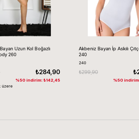
Akbeniz Bayan İp Askılı Çıtç
yan Uzun Kol Boğazlı
240
Body 260
240
₺
₺284,90
₺299,90
0
%50 indirim
%50 indirim: ₺142,45
 üzere