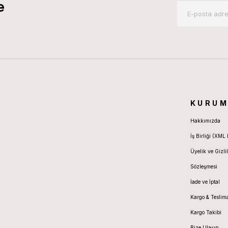
e
KURUM
Hakkımızda
İş Birliği (XML 
Üyelik ve Gizlil
Sözleşmesi
İade ve İptal
Kargo & Teslim
Kargo Takibi
Bize Ulaşın