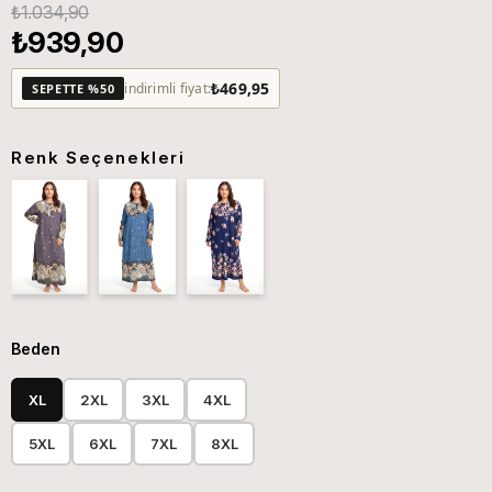
₺1.034,90
₺939,90
₺469,95
indirimli fiyat:
SEPETTE %50
Renk Seçenekleri
Beden
XL
2XL
3XL
4XL
5XL
6XL
7XL
8XL