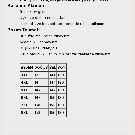
Kullanım Alanları
Günlük ev giyimi
Uyku ve dinlenme saatleri
Hamilelik ve lohusalık döneminde rahat kullanım
Bakım Talimatı
30°C’de makinede yıkayınız
Ağartıcı kullanmayınız
Düşük ısıda ütüleyiniz
Uzun ömürlü kullanım için benzer renklerle yıkayınız
BEDEN
GOĞÜS
BEL
BOY
3XL
138
141
130
4XL
141
144
130
5XL
144
147
130
6XL
147
150
130
7XL
150
153
130
8XL
153
156
130