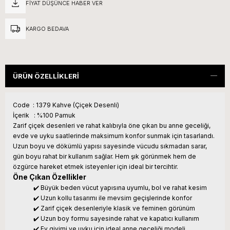
FIYAT DÜŞÜNCE HABER VER
KARGO BEDAVA
ÜRÜN ÖZELLIKLERI
Code : 1379 Kahve (Çiçek Desenli)
İçerik : %100 Pamuk
Zarif çiçek desenleri ve rahat kalıbıyla öne çıkan bu anne geceliği,
evde ve uyku saatlerinde maksimum konfor sunmak için tasarlandı.
Uzun boyu ve dökümlü yapısı sayesinde vücudu sıkmadan sarar,
gün boyu rahat bir kullanım sağlar. Hem şık görünmek hem de
özgürce hareket etmek isteyenler için ideal bir tercihtir.
Öne Çıkan Özellikler
✔️ Büyük beden vücut yapısına uyumlu, bol ve rahat kesim
✔️ Uzun kollu tasarımı ile mevsim geçişlerinde konfor
✔️ Zarif çiçek desenleriyle klasik ve feminen görünüm
✔️ Uzun boy formu sayesinde rahat ve kapatıcı kullanım
✔️ Ev giyimi ve uyku için ideal anne geceliği modeli