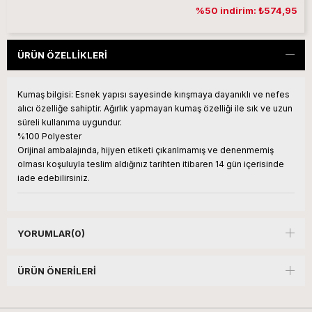
%50 indirim: ₺574,95
ÜRÜN ÖZELLIKLERI
Kumaş bilgisi:
Esnek yapısı sayesinde kırışmaya dayanıklı ve nefes
alıcı özelliğe sahiptir. Ağırlık yapmayan kumaş özelliği ile sık ve uzun
süreli kullanıma uygundur.
%100 Polyester
Orijinal ambalajında, hijyen etiketi çıkarılmamış ve denenmemiş
olması koşuluyla teslim aldığınız tarihten itibaren 14 gün içerisinde
iade edebilirsiniz.
YORUMLAR
(0)
ÜRÜN ÖNERILERI