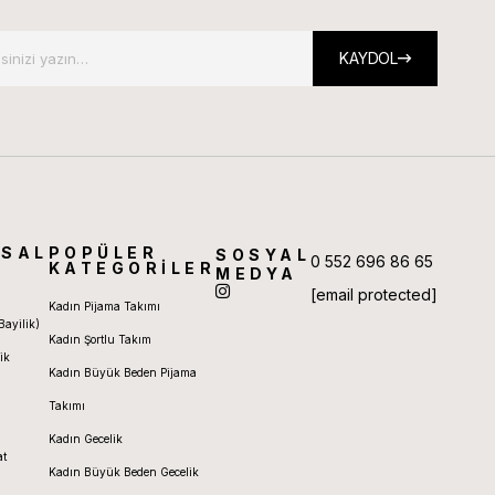
KAYDOL
SAL
POPÜLER
SOSYAL
0 552 696 86 65
KATEGORİLER
MEDYA
[email protected]
Kadın Pijama Takımı
Bayilik)
Kadın Şortlu Takım
ik
Kadın Büyük Beden Pijama
Takımı
Kadın Gecelik
at
Kadın Büyük Beden Gecelik