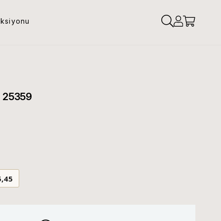
eksiyonu
o 25359
5,45