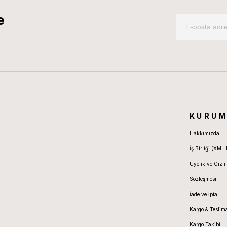
e
KURUM
Hakkımızda
İş Birliği (XML 
Üyelik ve Gizlil
Sözleşmesi
İade ve İptal
Kargo & Teslim
Kargo Takibi