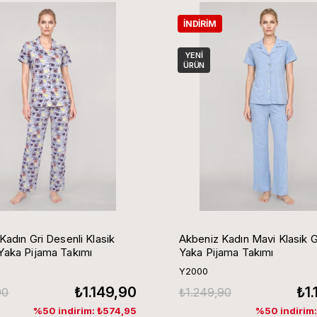
İNDIRIM
YENI
ÜRÜN
Kadın Gri Desenli Klasik
Akbeniz Kadın Mavi Klasik 
aka Pijama Takımı
Yaka Pijama Takımı
Y2000
₺1.149,90
₺1
90
₺1.249,90
%50 indirim: ₺574,95
%50 indirim