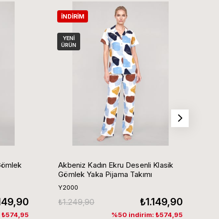
İNDIRIM
İ
YENI
ÜRÜN
Ü
Gömlek
Akbeniz Kadın Ekru Desenli Klasik
Ak
Gömlek Yaka Pijama Takımı
G
Y2000
Y
.149,90
₺1.149,90
₺1.249,90
₺
: ₺574,95
%50 indirim: ₺574,95