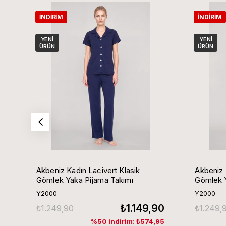
İNDIRIM
İNDIRIM
YENI
YENI
ÜRÜN
ÜRÜN
Akbeniz Kadın Lacivert Klasik
Akbeniz 
Gömlek Yaka Pijama Takımı
Gömlek Y
Y2000
Y2000
₺1.149,90
₺1.249,90
₺1.249,
%50 indirim: ₺574,95