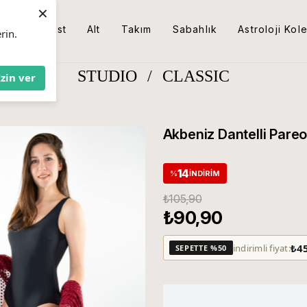
×
Üst
Alt
Takım
Sabahlık
Astroloji Kol
rin.
STUDIO
/
CLASSIC
İzin ver
Akbeniz Dantelli Pare
14
%
İNDIRIM
₺105,90
₺90,90
₺4
indirimli fiyat:
SEPETTE %50