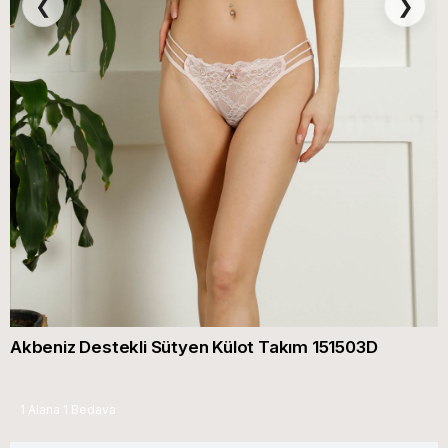
❮
❯
Akbeniz Destekli Sütyen Külot Takım 151503D
1 Alana 1 Bedava