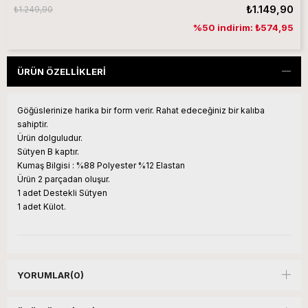
₺1.149,90
₺1.249,90
%50 indirim: ₺574,95
ÜRÜN ÖZELLIKLERI
Göğüslerinize harika bir form verir. Rahat edeceğiniz bir kalıba
sahiptir.
Ürün dolguludur.
Sütyen B kaptır.
Kumaş Bilgisi : %88 Polyester %12 Elastan
Ürün 2 parçadan oluşur.
1 adet Destekli Sütyen
1 adet Külot.
YORUMLAR
(0)