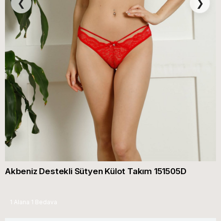
❮
❯
Akbeniz Destekli Sütyen Külot Takım 151505D
1 Alana 1 Bedava