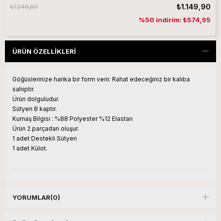
₺1.149,90
₺1.249,90
%50 indirim: ₺574,95
ÜRÜN ÖZELLIKLERI
Göğüslerinize harika bir form verir. Rahat edeceğiniz bir kalıba
sahiptir.
Ürün dolguludur.
Sütyen B kaptır.
Kumaş Bilgisi : %88 Polyester %12 Elastan
Ürün 2 parçadan oluşur.
1 adet Destekli Sütyen
1 adet Külot.
YORUMLAR
(0)