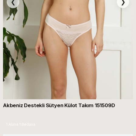
❮
❯
Akbeniz Destekli Sütyen Külot Takım 151509D
1 Alana 1 Bedava