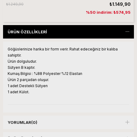
₺1.149,90
₺1.249,90
%50 indirim: ₺574,95
ÜRÜN ÖZELLIKLERI
Göğüslerinize harika bir form verir. Rahat edeceğiniz bir kalıba
sahiptir.
Ürün dolguludur.
Sütyen B kaptır.
Kumaş Bilgisi : %88 Polyester %12 Elastan
Ürün 2 parçadan oluşur.
1 adet Destekli Sütyen
1 adet Külot.
YORUMLAR
(0)