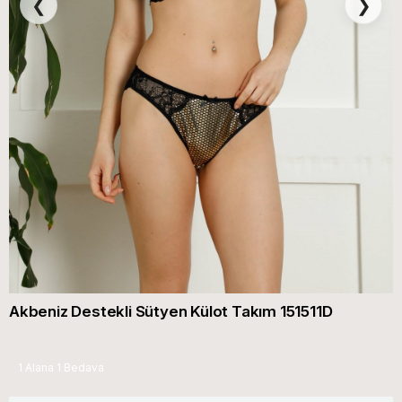
❮
❯
Akbeniz Destekli Sütyen Külot Takım 151511D
1 Alana 1 Bedava