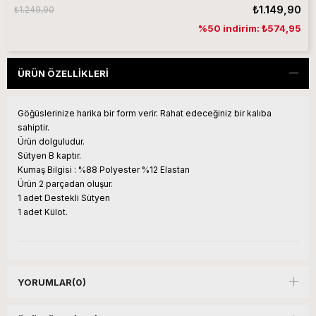
₺1.149,90
₺1.249,90
%50 indirim: ₺574,95
ÜRÜN ÖZELLIKLERI
Göğüslerinize harika bir form verir. Rahat edeceğiniz bir kalıba
sahiptir.
Ürün dolguludur.
Sütyen B kaptır.
Kumaş Bilgisi : %88 Polyester %12 Elastan
Ürün 2 parçadan oluşur.
1 adet Destekli Sütyen
1 adet Külot.
YORUMLAR
(0)