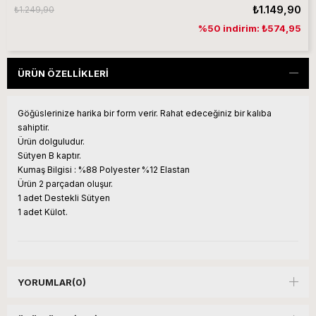
₺1.149,90
₺1.249,90
%50 indirim: ₺574,95
ÜRÜN ÖZELLIKLERI
Göğüslerinize harika bir form verir. Rahat edeceğiniz bir kalıba
sahiptir.
Ürün dolguludur.
Sütyen B kaptır.
Kumaş Bilgisi : %88 Polyester %12 Elastan
Ürün 2 parçadan oluşur.
1 adet Destekli Sütyen
1 adet Külot.
YORUMLAR
(0)