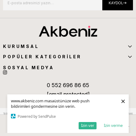
KAYDOL
KURUMSAL
POPÜLER KATEGORİLER
SOSYAL MEDYA
0 552 696 86 65
[email protected]
×
www.akbeniz.com masaüstünüze web push
bildirimleri göndermesine izin verin.
Powered by SendPulse
İzin ver
İzin verme
Anasayfa
Sepetim
Favorilerim
Kategoriler