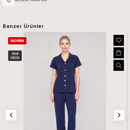
Benzer Ürünler
İNDIRIM
YENI
ÜRÜN