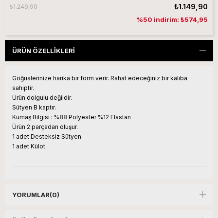
₺1.149,90
₺1.249,90
%50 indirim: ₺574,95
ÜRÜN ÖZELLIKLERI
Göğüslerinize harika bir form verir. Rahat edeceğiniz bir kalıba
sahiptir.
Ürün dolgulu değildir.
Sütyen B kaptır.
Kumaş Bilgisi : %88 Polyester %12 Elastan
Ürün 2 parçadan oluşur.
1 adet Desteksiz Sütyen
1 adet Külot.
YORUMLAR
(0)