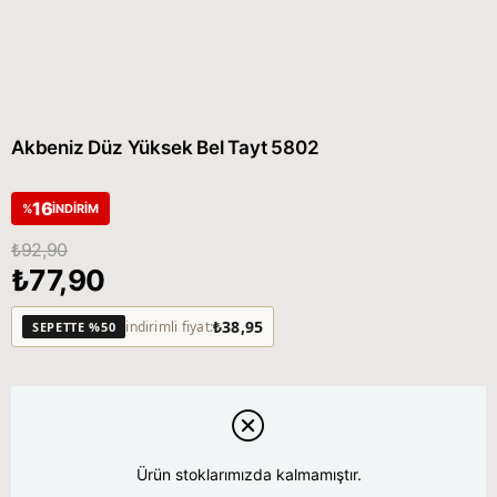
Akbeniz Düz Yüksek Bel Tayt 5802
16
%
İNDIRIM
₺92,90
₺77,90
₺38,95
indirimli fiyat:
SEPETTE %50
Ürün stoklarımızda kalmamıştır.