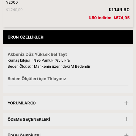
Y2000
₺1.149,90
₺1.249,90
%50 indirim: ₺574,95
ÜRÜN ÖZELLIKLERI
Akbeniz Düz Yüksek Bel Tayt
Kumaş bilgisi : %95 Pamuk, %5 Likra
Beden Ölçüsü : Mankenin üzerindeki M Bedendir
Beden Ölçüleri için Tklayınız
YORUMLAR
(0)
ÖDEME SEÇENEKLERI
ÜRÜN ÖNERILERI