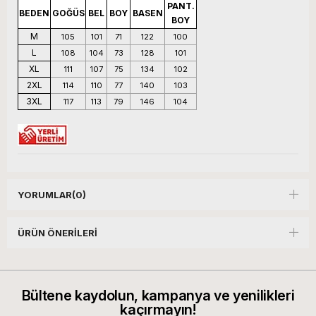
PANT.
BEDEN
GOĞÜS
BEL
BOY
BASEN
BOY
M
105
101
71
122
100
L
108
104
73
128
101
XL
111
107
75
134
102
2XL
114
110
77
140
103
3XL
117
113
79
146
104
YORUMLAR
(0)
ÜRÜN ÖNERILERI
Bültene kaydolun, kampanya ve yenilikleri
kaçırmayın!