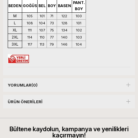
PANT.
BEDEN
GOĞÜS
BEL
BOY
BASEN
BOY
M
105
101
71
122
100
L
108
104
73
128
101
XL
111
107
75
134
102
2XL
114
110
77
140
103
3XL
117
113
79
146
104
YORUMLAR
(0)
ÜRÜN ÖNERILERI
Bültene kaydolun, kampanya ve yenilikleri
kaçırmayın!