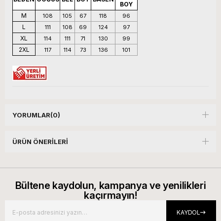
BOY
M
108
105
67
118
96
L
111
108
69
124
97
XL
114
111
71
130
99
2XL
117
114
73
136
101
YORUMLAR
(0)
ÜRÜN ÖNERILERI
Bültene kaydolun, kampanya ve yenilikleri
kaçırmayın!
KAYDOL