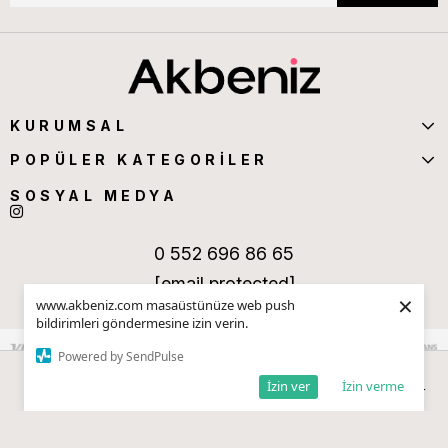
KURUMSAL
POPÜLER KATEGORİLER
SOSYAL MEDYA
0 552 696 86 65
[email protected]
×
www.akbeniz.com masaüstünüze web push
bildirimleri göndermesine izin verin.
Powered by SendPulse
İzin ver
İzin verme
Anasayfa
Sepetim
Favorilerim
Kategoriler