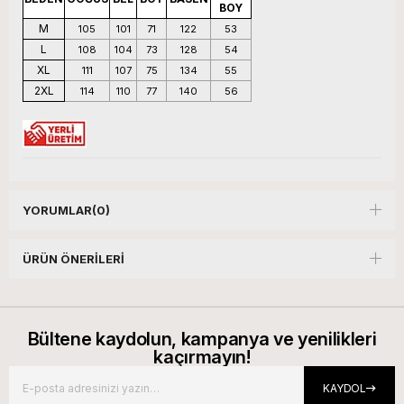
BOY
M
105
101
71
122
53
L
108
104
73
128
54
XL
111
107
75
134
55
2XL
114
110
77
140
56
YORUMLAR
(0)
ÜRÜN ÖNERILERI
Bültene kaydolun, kampanya ve yenilikleri
kaçırmayın!
KAYDOL