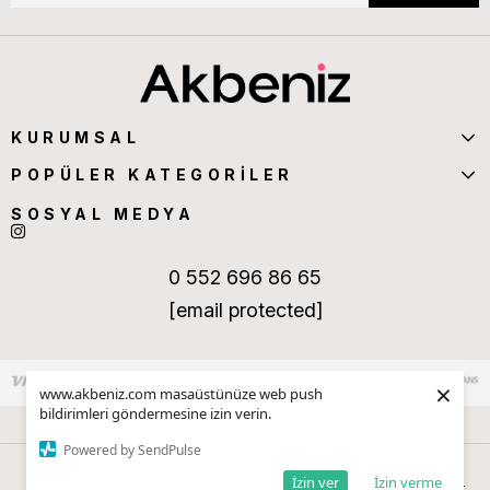
KURUMSAL
POPÜLER KATEGORİLER
SOSYAL MEDYA
0 552 696 86 65
[email protected]
×
www.akbeniz.com masaüstünüze web push
bildirimleri göndermesine izin verin.
Powered by SendPulse
İzin ver
İzin verme
Anasayfa
Sepetim
Favorilerim
Kategoriler