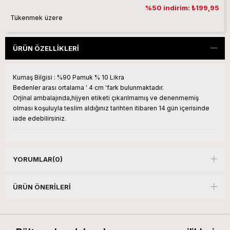
%50 indirim: ₺199,95
Tükenmek üzere
ÜRÜN ÖZELLIKLERI
Kumaş Bilgisi : %90 Pamuk % 10 Likra
Bedenler arası ortalama ' 4 cm 'fark bulunmaktadır.
Orjinal ambalajında,hijyen etiketi çıkarılmamış ve denenmemiş
olması koşuluyla teslim aldığınız tarihten itibaren 14 gün içerisinde
iade edebilirsiniz.
YORUMLAR
(0)
ÜRÜN ÖNERILERI