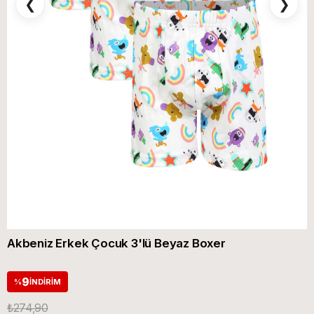
❮
❯
Akbeniz Erkek Çocuk 3'lü Beyaz Boxer
9
%
İNDIRIM
₺274,90