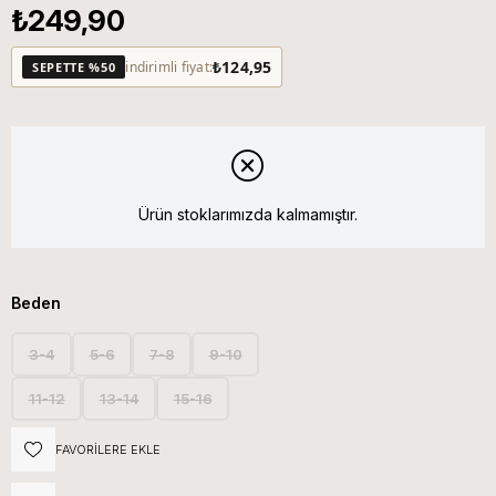
₺249,90
₺124,95
indirimli fiyat:
SEPETTE %50
Ürün stoklarımızda kalmamıştır.
Beden
3-4
5-6
7-8
9-10
11-12
13-14
15-16
FAVORILERE EKLE