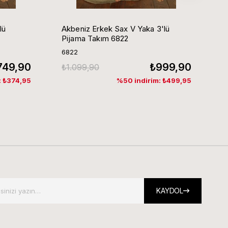
lü
Akbeniz Erkek Sax V Yaka 3'lü
A
Pijama Takım 6822
P
6822
6
749,90
₺999,90
₺1.099,90
₺
: ₺374,95
%50 indirim: ₺499,95
KAYDOL