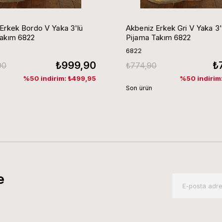
Erkek Bordo V Yaka 3'lü
Akbeniz Erkek Gri V Yaka 3'
Takım 6822
Pijama Takım 6822
6822
₺999,90
₺
90
₺774,90
%50 indirim: ₺499,95
%50 indirim
Son ürün
e