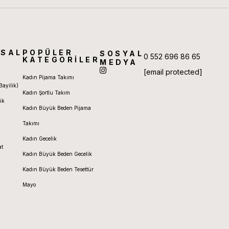
SAL
POPÜLER
SOSYAL
0 552 696 86 65
KATEGORİLER
MEDYA
[email protected]
Kadın Pijama Takımı
Bayilik)
Kadın Şortlu Takım
ik
Kadın Büyük Beden Pijama
Takımı
Kadın Gecelik
at
Kadın Büyük Beden Gecelik
Kadın Büyük Beden Tesettür
Mayo