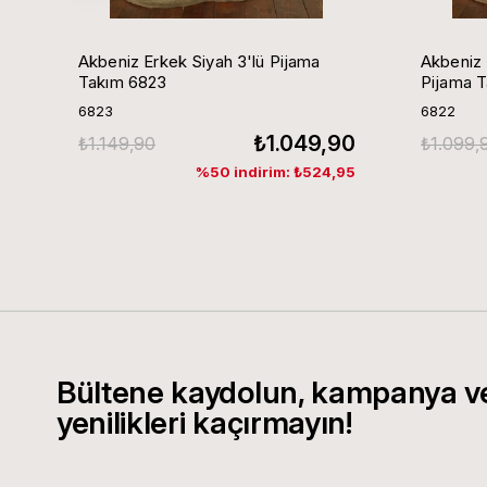
Akbeniz Erkek Siyah 3'lü Pijama
Akbeniz 
Takım 6823
Pijama 
6823
6822
₺1.049,90
₺1.149,90
₺1.099,
%50 indirim: ₺524,95
Bültene kaydolun, kampanya v
yenilikleri kaçırmayın!