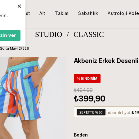
×
Üst
Alt
Takım
Sabahlık
Astroloji Kol
rin.
STUDIO
/
CLASSIC
İzin ver
 Şortu Mavi 27526
Akbeniz Erkek Desenli
6
%
İNDIRIM
₺424,90
₺399,90
₺1
indirimli fiyat:
SEPETTE %50
Beden