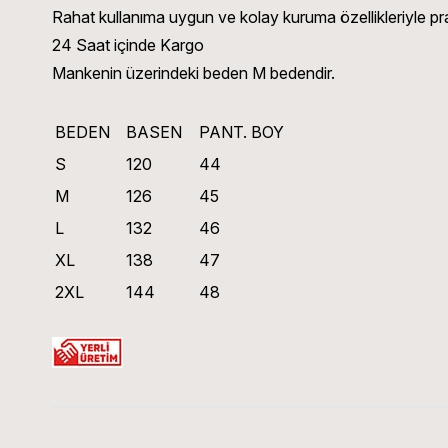
Rahat kullanıma uygun ve kolay kuruma özellikleriyle prat
24 Saat içinde Kargo
Mankenin üzerindeki beden M bedendir.
BEDEN
BASEN
PANT. BOY
S
120
44
M
126
45
L
132
46
XL
138
47
2XL
144
48