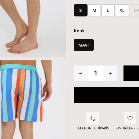
S
M
L
XL
2
Renk
MAVİ
TELEFONLA SIPARIŞ
FAVORILERE E