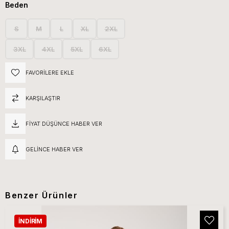
Beden
S
M
L
XL
2XL
3XL
4XL
5XL
6XL
FAVORILERE EKLE
KARŞILAŞTIR
FIYAT DÜŞÜNCE HABER VER
GELINCE HABER VER
Benzer Ürünler
İNDIRIM