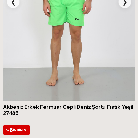
❮
❯
Akbeniz Erkek Fermuar Cepli Deniz Şortu Fıstık Yeşil
27485
6
%
İNDIRIM