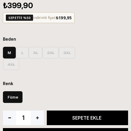
₺399,90
₺199,95
indirimli fiyat:
SEPETTE %50
Beden
M
L
XL
2XL
3XL
4XL
Renk
Füme