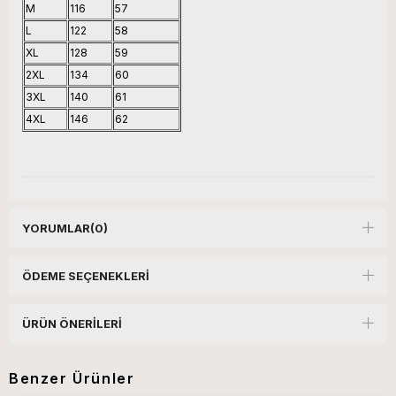
M
116
57
L
122
58
XL
128
59
2XL
134
60
3XL
140
61
4XL
146
62
YORUMLAR
(0)
ÖDEME SEÇENEKLERI
ÜRÜN ÖNERILERI
Benzer Ürünler