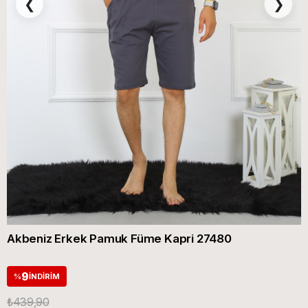
❮
❯
Akbeniz Erkek Pamuk Füme Kapri 27480
9
%
İNDIRIM
₺439,90